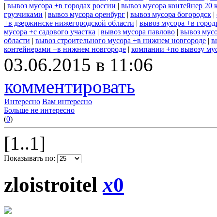
|
вывоз мусора +в городах россии
|
вывоз мусора контейнер 20 
грузчиками
|
вывоз мусора оренбург
|
вывоз мусора богородск
|
+в дзержинске нижегородской области
|
вывоз мусора +в город
мусора +с садового участка
|
вывоз мусора павлово
|
вывоз мусо
области
|
вывоз строительного мусора +в нижнем новгороде
|
в
контейнерами +в нижнем новгороде
|
компании +по вывозу му
03.06.2015 в 11:06
комментировать
Интересно
Вам интересно
Больше не интересно
(
0
)
[1..1]
Показывать по:
zloistroitel
x
0