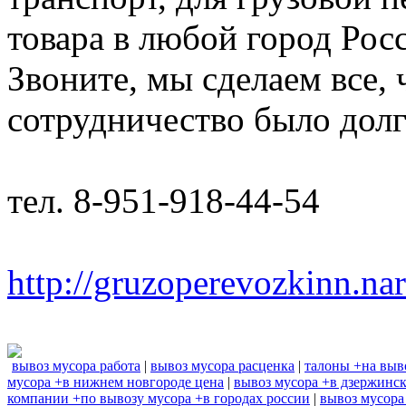
товара в любой город Рос
Звоните, мы сделаем все,
сотрудничество было дол
тел. 8-951-918-44-54
http://gruzoperevozkinn.na
вывоз мусора работа
|
вывоз мусора расценка
|
талоны +на выв
мусора +в нижнем новгороде цена
|
вывоз мусора +в дзержинс
компании +по вывозу мусора +в городах россии
|
вывоз мусора