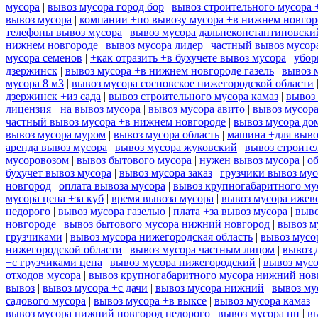
мусора
|
вывоз мусора город бор
|
вывоз строительного мусора 
вывоз мусора
|
компании +по вывозу мусора +в нижнем новгор
телефоны вывоз мусора
|
вывоз мусора дальнеконстантиновски
нижнем новгороде
|
вывоз мусора лидер
|
частный вывоз мусор
мусора семенов
|
+как отразить +в бухучете вывоз мусора
|
убор
дзержинск
|
вывоз мусора +в нижнем новгороде газель
|
вывоз 
мусора 8 м3
|
вывоз мусора сосновское нижегородской области
дзержинск +из сада
|
вывоз строительного мусора камаз
|
вывоз 
лицензия +на вывоз мусора
|
вывоз мусора авито
|
вывоз мусор
частный вывоз мусора +в нижнем новгороде
|
вывоз мусора до
вывоз мусора муром
|
вывоз мусора область
|
машина +для выво
аренда вывоз мусора
|
вывоз мусора жуковский
|
вывоз строите
мусоровозом
|
вывоз бытового мусора
|
нужен вывоз мусора
|
о
бухучет вывоз мусора
|
вывоз мусора заказ
|
грузчики вывоз му
новгород
|
оплата вывоза мусора
|
вывоз крупногабаритного му
мусора цена +за куб
|
время вывоза мусора
|
вывоз мусора ижев
недорого
|
вывоз мусора газелью
|
плата +за вывоз мусора
|
выво
новгороде
|
вывоз бытового мусора нижний новгород
|
вывоз м
грузчиками
|
вывоз мусора нижегородская область
|
вывоз мусо
нижегородской области
|
вывоз мусора частным лицом
|
вывоз 
+с грузчиками цена
|
вывоз мусора нижегородский
|
вывоз мусо
отходов мусора
|
вывоз крупногабаритного мусора нижний нов
вывоз
|
вывоз мусора +с дачи
|
вывоз мусора нижний
|
вывоз му
садового мусора
|
вывоз мусора +в выксе
|
вывоз мусора камаз
|
вывоз мусора нижний новгород недорого
|
вывоз мусора нн
|
в