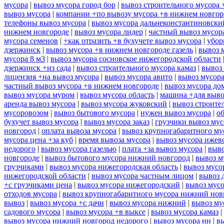
мусора
|
вывоз мусора город бор
|
вывоз строительного мусора 
вывоз мусора
|
компании +по вывозу мусора +в нижнем новгор
телефоны вывоз мусора
|
вывоз мусора дальнеконстантиновски
нижнем новгороде
|
вывоз мусора лидер
|
частный вывоз мусор
мусора семенов
|
+как отразить +в бухучете вывоз мусора
|
убор
дзержинск
|
вывоз мусора +в нижнем новгороде газель
|
вывоз 
мусора 8 м3
|
вывоз мусора сосновское нижегородской области
дзержинск +из сада
|
вывоз строительного мусора камаз
|
вывоз 
лицензия +на вывоз мусора
|
вывоз мусора авито
|
вывоз мусор
частный вывоз мусора +в нижнем новгороде
|
вывоз мусора до
вывоз мусора муром
|
вывоз мусора область
|
машина +для выво
аренда вывоз мусора
|
вывоз мусора жуковский
|
вывоз строите
мусоровозом
|
вывоз бытового мусора
|
нужен вывоз мусора
|
о
бухучет вывоз мусора
|
вывоз мусора заказ
|
грузчики вывоз му
новгород
|
оплата вывоза мусора
|
вывоз крупногабаритного му
мусора цена +за куб
|
время вывоза мусора
|
вывоз мусора ижев
недорого
|
вывоз мусора газелью
|
плата +за вывоз мусора
|
выво
новгороде
|
вывоз бытового мусора нижний новгород
|
вывоз м
грузчиками
|
вывоз мусора нижегородская область
|
вывоз мусо
нижегородской области
|
вывоз мусора частным лицом
|
вывоз 
+с грузчиками цена
|
вывоз мусора нижегородский
|
вывоз мусо
отходов мусора
|
вывоз крупногабаритного мусора нижний нов
вывоз
|
вывоз мусора +с дачи
|
вывоз мусора нижний
|
вывоз му
садового мусора
|
вывоз мусора +в выксе
|
вывоз мусора камаз
|
вывоз мусора нижний новгород недорого
|
вывоз мусора нн
|
в