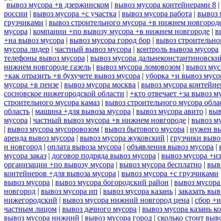
вывоз мусора +в дзержинском
|
вывоз мусора контейнерами 8
россии
|
вывоз мусора +с участка
|
вывоз мусора работа
|
вывоз 
грузчиками
|
вывоз строительного мусора +в нижнем новгород
мусора
|
компании +по вывозу мусора +в нижнем новгороде
|
в
+на вывоз мусора
|
вывоз мусора город бор
|
вывоз строительно
мусора лидер
|
частный вывоз мусора
|
контроль вывоза мусора
телефоны вывоз мусора
|
вывоз мусора дальнеконстантиновски
нижнем новгороде газель
|
вывоз мусора ломовозом
|
вывоз мус
+как отразить +в бухучете вывоз мусора
|
уборка +и вывоз мусо
мусора +в пензе
|
вывоз мусора москва
|
вывоз мусора контейн
сосновское нижегородской области
|
+кто отвечает +за вывоз м
строительного мусора камаз
|
вывоз строительного мусора обла
область
|
машина +для вывоза мусора
|
вывоз мусора авито
|
выв
мусора
|
частный вывоз мусора +в нижнем новгороде
|
вывоз м
|
вывоз мусора мусоровозом
|
вывоз бытового мусора
|
нужен вы
аренда вывоз мусора
|
вывоз мусора жуковский
|
грузчики выво
н новгород
|
оплата вывоза мусора
|
объявления вывоз мусора
|
мусора заказ
|
договор подряда вывоз мусора
|
вывоз мусора +из
организации +по вывозу мусора
|
вывоз мусора бесплатно
|
выв
контейнеров +для вывоза мусора
|
вывоз мусора +с грузчиками
вывоз мусора
|
вывоз мусора богородский район
|
вывоз мусора
новгород
|
вывоз мусора ип
|
вывоз мусора казань
|
заказать выв
нижегородский
|
вывоз мусора нижний новгород цена
|
сбор +и
частным лицом
|
вывоз дачного мусора
|
вывоз мусора казань к
вывоз мусора нижний
|
вывоз мусора город
|
сколько стоит выв