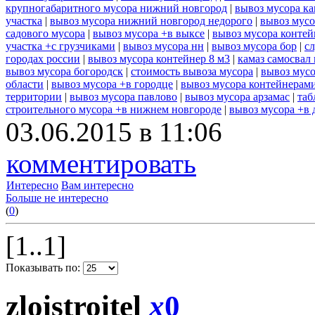
крупногабаритного мусора нижний новгород
|
вывоз мусора ка
участка
|
вывоз мусора нижний новгород недорого
|
вывоз мусо
садового мусора
|
вывоз мусора +в выксе
|
вывоз мусора контей
участка +с грузчиками
|
вывоз мусора нн
|
вывоз мусора бор
|
с
городах россии
|
вывоз мусора контейнер 8 м3
|
камаз самосвал
вывоз мусора богородск
|
стоимость вывоза мусора
|
вывоз мусо
области
|
вывоз мусора +в городце
|
вывоз мусора контейнерам
территории
|
вывоз мусора павлово
|
вывоз мусора арзамас
|
таб
строительного мусора +в нижнем новгороде
|
вывоз мусора +в 
03.06.2015 в 11:06
комментировать
Интересно
Вам интересно
Больше не интересно
(
0
)
[1..1]
Показывать по:
zloistroitel
x
0