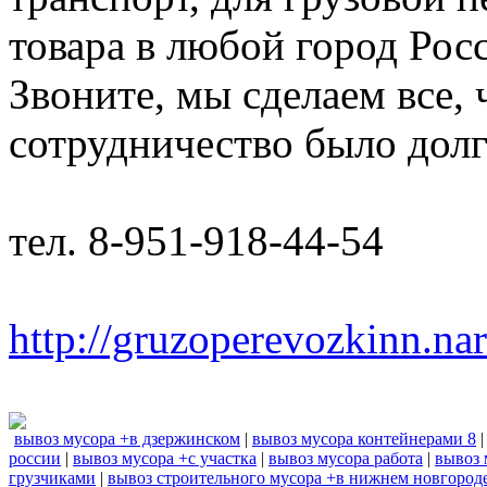
товара в любой город Рос
Звоните, мы сделаем все,
сотрудничество было дол
тел. 8-951-918-44-54
http://gruzoperevozkinn.na
вывоз мусора +в дзержинском
|
вывоз мусора контейнерами 8
россии
|
вывоз мусора +с участка
|
вывоз мусора работа
|
вывоз 
грузчиками
|
вывоз строительного мусора +в нижнем новгород