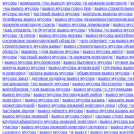
мусора
|
компании +по вывозу мусора +в нижнем новгороде
|
в
+на вывоз мусора
|
вывоз мусора город бор
|
вывоз строительно
мусора лидер
|
частный вывоз мусора
|
контроль вывоза мусора
телефоны вывоз мусора
|
вывоз мусора дальнеконстантиновски
нижнем новгороде газель
|
вывоз мусора ломовозом
|
вывоз мус
+как отразить +в бухучете вывоз мусора
|
уборка +и вывоз мусо
мусора +в пензе
|
вывоз мусора москва
|
вывоз мусора контейн
сосновское нижегородской области
|
+кто отвечает +за вывоз м
строительного мусора камаз
|
вывоз строительного мусора обла
область
|
машина +для вывоза мусора
|
вывоз мусора авито
|
выв
мусора
|
частный вывоз мусора +в нижнем новгороде
|
вывоз м
|
вывоз мусора мусоровозом
|
вывоз бытового мусора
|
нужен вы
аренда вывоз мусора
|
вывоз мусора жуковский
|
грузчики выво
н новгород
|
оплата вывоза мусора
|
объявления вывоз мусора
|
мусора заказ
|
договор подряда вывоз мусора
|
вывоз мусора +из
организации +по вывозу мусора
|
вывоз мусора бесплатно
|
выв
контейнеров +для вывоза мусора
|
вывоз мусора +с грузчиками
вывоз мусора
|
вывоз мусора богородский район
|
вывоз мусора
новгород
|
вывоз мусора ип
|
вывоз мусора казань
|
заказать выв
нижегородский
|
вывоз мусора нижний новгород цена
|
сбор +и
частным лицом
|
вывоз дачного мусора
|
вывоз мусора казань к
вывоз мусора нижний
|
вывоз мусора город
|
сколько стоит выв
крупногабаритного мусора нижний новгород
|
вывоз мусора ка
участка
|
вывоз мусора нижний новгород недорого
|
вывоз мусо
садового мусора
|
вывоз мусора +в выксе
|
вывоз мусора контей