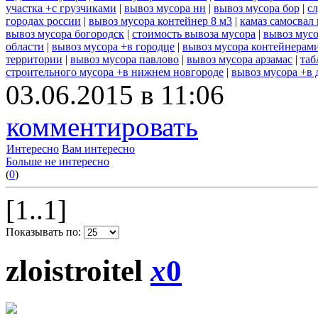
участка +с грузчиками
|
вывоз мусора нн
|
вывоз мусора бор
|
с
городах россии
|
вывоз мусора контейнер 8 м3
|
камаз самосвал
вывоз мусора богородск
|
стоимость вывоза мусора
|
вывоз мусо
области
|
вывоз мусора +в городце
|
вывоз мусора контейнерам
территории
|
вывоз мусора павлово
|
вывоз мусора арзамас
|
таб
строительного мусора +в нижнем новгороде
|
вывоз мусора +в 
03.06.2015 в 11:06
комментировать
Интересно
Вам интересно
Больше не интересно
(
0
)
[1..1]
Показывать по:
zloistroitel
x
0