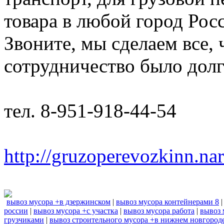
товара в любой город Рос
Звоните, мы сделаем все,
сотрудничество было дол
тел. 8-951-918-44-54
http://gruzoperevozkinn.na
вывоз мусора +в дзержинском
|
вывоз мусора контейнерами 8
россии
|
вывоз мусора +с участка
|
вывоз мусора работа
|
вывоз 
грузчиками
|
вывоз строительного мусора +в нижнем новгород