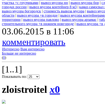
участка +с грузчиками
|
вывоз мусора нн
|
вывоз мусора бор
|
с
городах россии
|
вывоз мусора контейнер 8 м3
|
камаз самосвал
вывоз мусора богородск
|
стоимость вывоза мусора
|
вывоз мусо
области
|
вывоз мусора +в городце
|
вывоз мусора контейнерам
территории
|
вывоз мусора павлово
|
вывоз мусора арзамас
|
таб
строительного мусора +в нижнем новгороде
|
вывоз мусора +в 
03.06.2015 в 11:06
комментировать
Интересно
Вам интересно
Больше не интересно
(
0
)
[1..1]
Показывать по:
zloistroitel
x
0