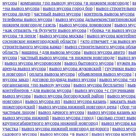
мусора
|
компании +по вывозу мусора +в нижнем новгороде
|
в
+на вывоз мусора
|
вывоз мусора город бор
|
вывоз строительно
мусора лидер
|
частный вывоз мусора
|
контроль вывоза мусора
телефоны вывоз мусора
|
вывоз мусора дальнеконстантиновски
нижнем новгороде газель
|
вывоз мусора ломовозом
|
вывоз мус
+как отразить +в бухучете вывоз мусора
|
уборка +и вывоз мусо
мусора +в пензе
|
вывоз мусора москва
|
вывоз мусора контейн
сосновское нижегородской области
|
+кто отвечает +за вывоз м
строительного мусора камаз
|
вывоз строительного мусора обла
область
|
машина +для вывоза мусора
|
вывоз мусора авито
|
выв
мусора
|
частный вывоз мусора +в нижнем новгороде
|
вывоз м
|
вывоз мусора мусоровозом
|
вывоз бытового мусора
|
нужен вы
аренда вывоз мусора
|
вывоз мусора жуковский
|
грузчики выво
н новгород
|
оплата вывоза мусора
|
объявления вывоз мусора
|
мусора заказ
|
договор подряда вывоз мусора
|
вывоз мусора +из
организации +по вывозу мусора
|
вывоз мусора бесплатно
|
выв
контейнеров +для вывоза мусора
|
вывоз мусора +с грузчиками
вывоз мусора
|
вывоз мусора богородский район
|
вывоз мусора
новгород
|
вывоз мусора ип
|
вывоз мусора казань
|
заказать выв
нижегородский
|
вывоз мусора нижний новгород цена
|
сбор +и
частным лицом
|
вывоз дачного мусора
|
вывоз мусора казань к
вывоз мусора нижний
|
вывоз мусора город
|
сколько стоит выв
крупногабаритного мусора нижний новгород
|
вывоз мусора ка
участка
|
вывоз мусора нижний новгород недорого
|
вывоз мусо
садового мусора
|
вывоз мусора +в выксе
|
вывоз мусора контей