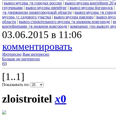
|
вывоз мусора +в городах россии
|
вывоз мусора контейнер 20 
грузчиками
|
вывоз мусора оренбург
|
вывоз мусора богородск
|
+в дзержинске нижегородской области
|
вывоз мусора +в город
мусора +с садового участка
|
вывоз мусора павлово
|
вывоз мусо
области
|
вывоз строительного мусора +в нижнем новгороде
|
в
контейнерами +в нижнем новгороде
|
компании +по вывозу му
03.06.2015 в 11:06
комментировать
Интересно
Вам интересно
Больше не интересно
(
0
)
[1..1]
Показывать по:
zloistroitel
x
0