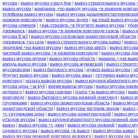
мусора
|
вывоз мусора город бор
|
вывоз строительного мусора 
вывоз мусора
|
компании +по вывозу мусора +в нижнем новгор
телефоны вывоз мусора
|
вывоз мусора дальнеконстантиновски
нижнем новгороде
|
вывоз мусора лидер
|
частный вывоз мусор
мусора семенов
|
+как отразить +в бухучете вывоз мусора
|
убор
дзержинск
|
вывоз мусора +в нижнем новгороде газель
|
вывоз 
мусора 8 м3
|
вывоз мусора сосновское нижегородской области
дзержинск +из сада
|
вывоз строительного мусора камаз
|
вывоз 
лицензия +на вывоз мусора
|
вывоз мусора авито
|
вывоз мусор
частный вывоз мусора +в нижнем новгороде
|
вывоз мусора до
вывоз мусора муром
|
вывоз мусора область
|
машина +для выво
аренда вывоз мусора
|
вывоз мусора жуковский
|
вывоз строите
мусоровозом
|
вывоз бытового мусора
|
нужен вывоз мусора
|
о
бухучет вывоз мусора
|
вывоз мусора заказ
|
грузчики вывоз му
новгород
|
оплата вывоза мусора
|
вывоз крупногабаритного му
мусора цена +за куб
|
время вывоза мусора
|
вывоз мусора ижев
недорого
|
вывоз мусора газелью
|
плата +за вывоз мусора
|
выво
новгороде
|
вывоз бытового мусора нижний новгород
|
вывоз м
грузчиками
|
вывоз мусора нижегородская область
|
вывоз мусо
нижегородской области
|
вывоз мусора частным лицом
|
вывоз 
+с грузчиками цена
|
вывоз мусора нижегородский
|
вывоз мусо
отходов мусора
|
вывоз крупногабаритного мусора нижний нов
вывоз
|
вывоз мусора +с дачи
|
вывоз мусора нижний
|
вывоз му
садового мусора
|
вывоз мусора +в выксе
|
вывоз мусора камаз
|
вывоз мусора нижний новгород недорого
|
вывоз мусора нн
|
в