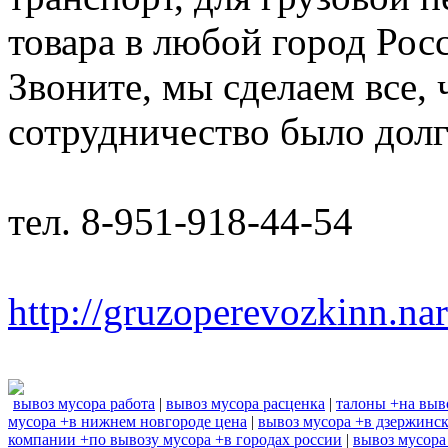
товара в любой город Рос
Звоните, мы сделаем все,
сотрудничество было дол
тел. 8-951-918-44-54
http://gruzoperevozkinn.na
вывоз мусора работа
|
вывоз мусора расценка
|
талоны +на выв
мусора +в нижнем новгороде цена
|
вывоз мусора +в дзержинс
компании +по вывозу мусора +в городах россии
|
вывоз мусора