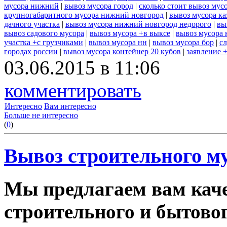
мусора нижний
|
вывоз мусора город
|
сколько стоит вывоз мус
крупногабаритного мусора нижний новгород
|
вывоз мусора ка
дачного участка
|
вывоз мусора нижний новгород недорого
|
вы
вывоз садового мусора
|
вывоз мусора +в выксе
|
вывоз мусора 
участка +с грузчиками
|
вывоз мусора нн
|
вывоз мусора бор
|
с
городах россии
|
вывоз мусора контейнер 20 кубов
|
заявление 
03.06.2015 в 11:06
комментировать
Интересно
Вам интересно
Больше не интересно
(
0
)
Вывоз строительного му
Мы предлагаем вам каче
строительного и бытовог