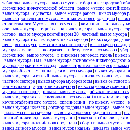
табличка вывоз мусора
|
вывоз мусора г бор нижегородской обл
дзержинске нижегородской области
|
вывоз мусора контейнера
вывоз мусора +с участка
|
вывоз мусора работа
|
вывоз мусора р
вывоз строительного мусора +в нижнем новгороде цена
|
вывоз
строительного Мусора
|
вывоз мусора
|
компании +по вывозу м
ооо вывоз мусора
|
тарифы +на вывоз мусора
|
вывоз мусора го
кстово
|
вывоз мусора контейнером 20
|
частный вывоз мусора
|
вывоз мусора тбо
|
телефоны вывоз мусора
|
вывоз мусора даль
цена
|
вывоз мусора +в нижнем новгороде
|
вывоз мусора лидер
мусора семенов
|
+как отразить +в бухучете вывоз мусора
|
убор
дзержинск
|
вывоз мусора +в нижнем новгороде газель
|
вывоз 
|
вывоз мусора 8 м3
|
вывоз мусора сосновское нижегородской 
мусора дзержинск +из сада
|
вывоз строительного мусора камаз
мусора область
|
машина +для вывоза мусора
|
вывоз мусора ав
вывоз мусора
|
частный вывоз мусора +в нижнем новгороде
|
в
частном секторе
|
вывоз мусора мусоровозом
|
вывоз бытового 
топ компаний
|
аренда вывоз мусора
|
вывоз мусора жуковский
мусора н новгород
|
оплата вывоза мусора
|
объявления вывоз м
вывоз мусора заказ
|
грузчики вывоз мусора +в нижнем новгор
крупногабаритного мусора
|
организации +по вывозу мусора
|
в
вывоз мусора ижевск
|
договор подряда вывоз мусора
|
вывоз му
|
плата +за вывоз мусора
|
вывоз мусора богородский район
|
вы
нижний новгород
|
вывоз мусора ип
|
заказ контейнеров +для в
вывоз мусора нижний новгород цена
|
сбор +и вывоз мусора
|
в
вывоз дачного мусора
|
вывоз мусора казань
|
заказать вывоз му