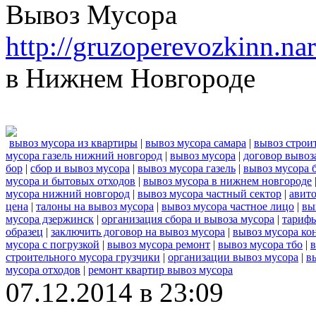
Вывоз Мусора
http://gruzoperevozkinn.n
в Нижнем Новгороде
вывоз мусора из квартиры
|
вывоз мусора самара
|
вывоз строи
мусора газель нижний новгород
|
вывоз мусора
|
договор вывоз
бор
|
сбор и вывоз мусора
|
вывоз мусора газель
|
вывоз мусора 
мусора и бытовых отходов
|
вывоз мусора в нижнем новгороде
мусора нижний новгород
|
вывоз мусора частный сектор
|
авито
цена
|
талоны на вывоз мусора
|
вывоз мусора частное лицо
|
вы
мусора дзержинск
|
организация сбора и вывоза мусора
|
тарифы
образец
|
заключить договор на вывоз мусора
|
вывоз мусора ко
мусора с погрузкой
|
вывоз мусора ремонт
|
вывоз мусора тбо
|
в
строительного мусора грузчики
|
организации вывоз мусора
|
в
мусора отходов
|
ремонт квартир вывоз мусора
07.12.2014 в 23:09