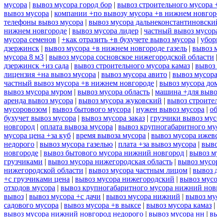
мусора
|
вывоз мусора город бор
|
вывоз строительного мусора 
вывоз мусора
|
компании +по вывозу мусора +в нижнем новгор
телефоны вывоз мусора
|
вывоз мусора дальнеконстантиновски
нижнем новгороде
|
вывоз мусора лидер
|
частный вывоз мусор
мусора семенов
|
+как отразить +в бухучете вывоз мусора
|
убор
дзержинск
|
вывоз мусора +в нижнем новгороде газель
|
вывоз 
мусора 8 м3
|
вывоз мусора сосновское нижегородской области
дзержинск +из сада
|
вывоз строительного мусора камаз
|
вывоз 
лицензия +на вывоз мусора
|
вывоз мусора авито
|
вывоз мусор
частный вывоз мусора +в нижнем новгороде
|
вывоз мусора до
вывоз мусора муром
|
вывоз мусора область
|
машина +для выво
аренда вывоз мусора
|
вывоз мусора жуковский
|
вывоз строите
мусоровозом
|
вывоз бытового мусора
|
нужен вывоз мусора
|
о
бухучет вывоз мусора
|
вывоз мусора заказ
|
грузчики вывоз му
новгород
|
оплата вывоза мусора
|
вывоз крупногабаритного му
мусора цена +за куб
|
время вывоза мусора
|
вывоз мусора ижев
недорого
|
вывоз мусора газелью
|
плата +за вывоз мусора
|
выво
новгороде
|
вывоз бытового мусора нижний новгород
|
вывоз м
грузчиками
|
вывоз мусора нижегородская область
|
вывоз мусо
нижегородской области
|
вывоз мусора частным лицом
|
вывоз 
+с грузчиками цена
|
вывоз мусора нижегородский
|
вывоз мусо
отходов мусора
|
вывоз крупногабаритного мусора нижний нов
вывоз
|
вывоз мусора +с дачи
|
вывоз мусора нижний
|
вывоз му
садового мусора
|
вывоз мусора +в выксе
|
вывоз мусора камаз
|
вывоз мусора нижний новгород недорого
|
вывоз мусора нн
|
в