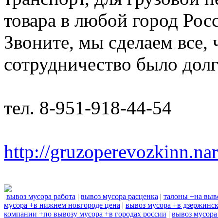
товара в любой город Рос
Звоните, мы сделаем все,
сотрудничество было дол
тел. 8-951-918-44-54
http://gruzoperevozkinn.na
вывоз мусора работа
|
вывоз мусора расценка
|
талоны +на выв
мусора +в нижнем новгороде цена
|
вывоз мусора +в дзержинс
компании +по вывозу мусора +в городах россии
|
вывоз мусора