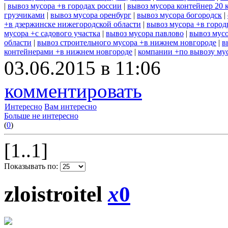
|
вывоз мусора +в городах россии
|
вывоз мусора контейнер 20 
грузчиками
|
вывоз мусора оренбург
|
вывоз мусора богородск
|
+в дзержинске нижегородской области
|
вывоз мусора +в город
мусора +с садового участка
|
вывоз мусора павлово
|
вывоз мусо
области
|
вывоз строительного мусора +в нижнем новгороде
|
в
контейнерами +в нижнем новгороде
|
компании +по вывозу му
03.06.2015 в 11:06
комментировать
Интересно
Вам интересно
Больше не интересно
(
0
)
[1..1]
Показывать по:
zloistroitel
x
0