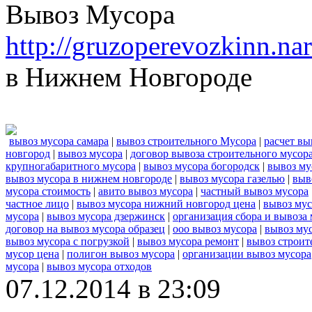
Вывоз Мусора
http://gruzoperevozkinn.n
в Нижнем Новгороде
вывоз мусора самара
|
вывоз строительного Мусора
|
расчет вы
новгород
|
вывоз мусора
|
договор вывоза строительного мусор
крупногабаритного мусора
|
вывоз мусора богородск
|
вывоз му
вывоз мусора в нижнем новгороде
|
вывоз мусора газелью
|
выв
мусора стоимость
|
авито вывоз мусора
|
частный вывоз мусора
частное лицо
|
вывоз мусора нижний новгород цена
|
вывоз мус
мусора
|
вывоз мусора дзержинск
|
организация сбора и вывоза
договор на вывоз мусора образец
|
ооо вывоз мусора
|
вывоз му
вывоз мусора с погрузкой
|
вывоз мусора ремонт
|
вывоз строит
мусор цена
|
полигон вывоз мусора
|
организации вывоз мусора
мусора
|
вывоз мусора отходов
07.12.2014 в 23:09