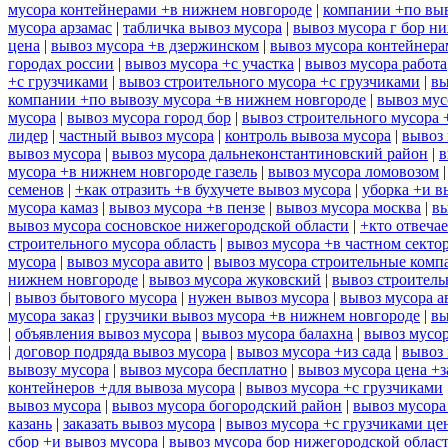
мусора контейнерами +в нижнем новгороде
|
компании +по выв
мусора арзамас
|
табличка вывоз мусора
|
вывоз мусора г бор н
цена
|
вывоз мусора +в дзержинском
|
вывоз мусора контейнера
городах россии
|
вывоз мусора +с участка
|
вывоз мусора работа
+с грузчиками
|
вывоз строительного мусора +с грузчиками
|
вы
компании +по вывозу мусора +в нижнем новгороде
|
вывоз мус
мусора
|
вывоз мусора город бор
|
вывоз строительного мусора 
лидер
|
частный вывоз мусора
|
контроль вывоза мусора
|
вывоз 
вывоз мусора
|
вывоз мусора дальнеконстантиновский район
|
в
мусора +в нижнем новгороде газель
|
вывоз мусора ломовозом
семенов
|
+как отразить +в бухучете вывоз мусора
|
уборка +и в
мусора камаз
|
вывоз мусора +в пензе
|
вывоз мусора москва
|
вы
вывоз мусора сосновское нижегородской области
|
+кто отвечае
строительного мусора область
|
вывоз мусора +в частном секто
мусора
|
вывоз мусора авито
|
вывоз мусора строительные комп
нижнем новгороде
|
вывоз мусора жуковский
|
вывоз строитель
|
вывоз бытового мусора
|
нужен вывоз мусора
|
вывоз мусора а
мусора заказ
|
грузчики вывоз мусора +в нижнем новгороде
|
вы
|
объявления вывоз мусора
|
вывоз мусора балахна
|
вывоз мусор
|
договор подряда вывоз мусора
|
вывоз мусора +из сада
|
вывоз 
вывозу мусора
|
вывоз мусора бесплатно
|
вывоз мусора цена +з
контейнеров +для вывоза мусора
|
вывоз мусора +с грузчиками
вывоз мусора
|
вывоз мусора богородский район
|
вывоз мусора
казань
|
заказать вывоз мусора
|
вывоз мусора +с грузчиками це
сбор +и вывоз мусора
|
вывоз мусора бор нижегородской облас