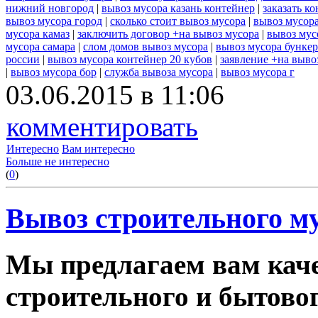
нижний новгород
|
вывоз мусора казань контейнер
|
заказать к
вывоз мусора город
|
сколько стоит вывоз мусора
|
вывоз мусор
мусора камаз
|
заключить договор +на вывоз мусора
|
вывоз мус
мусора самара
|
слом домов вывоз мусора
|
вывоз мусора бунке
россии
|
вывоз мусора контейнер 20 кубов
|
заявление +на выво
|
вывоз мусора бор
|
служба вывоза мусора
|
вывоз мусора г
03.06.2015 в 11:06
комментировать
Интересно
Вам интересно
Больше не интересно
(
0
)
Вывоз строительного му
Мы предлагаем вам каче
строительного и бытовог