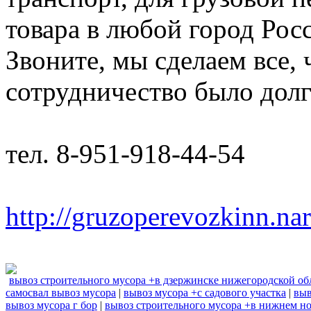
товара в любой город Рос
Звоните, мы сделаем все,
сотрудничество было дол
тел. 8-951-918-44-54
http://gruzoperevozkinn.na
вывоз строительного мусора +в дзержинске нижегородской об
самосвал вывоз мусора
|
вывоз мусора +с садового участка
|
выв
вывоз мусора г бор
|
вывоз строительного мусора +в нижнем н