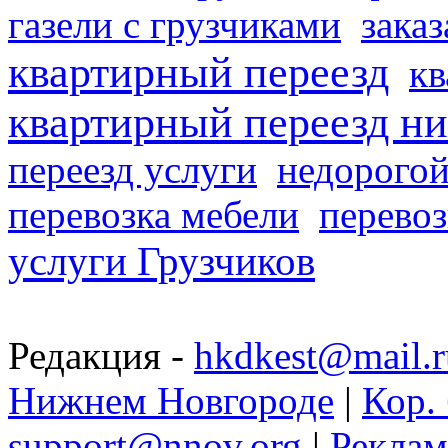
газели с грузчиками
заказ
квартирный переезд
кв
квартирный переезд н
переезд услуги
недорогой
перевозка мебели
перевоз
услуги Грузчиков
Редакция -
hkdkest@mail.r
Нижнем Новгороде
|
Кор. 
support@nnov.org
|
Реклам