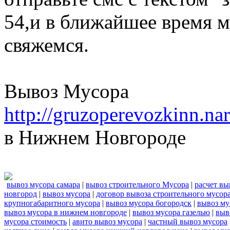
54,и в ближайшее время м
свяжемся.
Вывоз Мусора
http://gruzoperevozkinn.n
в Нижнем Новгороде
вывоз мусора самара
|
вывоз строительного Мусора
|
расчет вы
новгород
|
вывоз мусора
|
договор вывоза строительного мусор
крупногабаритного мусора
|
вывоз мусора богородск
|
вывоз му
вывоз мусора в нижнем новгороде
|
вывоз мусора газелью
|
выв
мусора стоимость
|
авито вывоз мусора
|
частный вывоз мусора