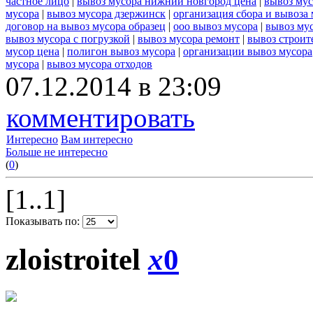
частное лицо
|
вывоз мусора нижний новгород цена
|
вывоз мус
мусора
|
вывоз мусора дзержинск
|
организация сбора и вывоза
договор на вывоз мусора образец
|
ооо вывоз мусора
|
вывоз му
вывоз мусора с погрузкой
|
вывоз мусора ремонт
|
вывоз строит
мусор цена
|
полигон вывоз мусора
|
организации вывоз мусора
мусора
|
вывоз мусора отходов
07.12.2014 в 23:09
комментировать
Интересно
Вам интересно
Больше не интересно
(
0
)
[1..1]
Показывать по:
zloistroitel
x
0