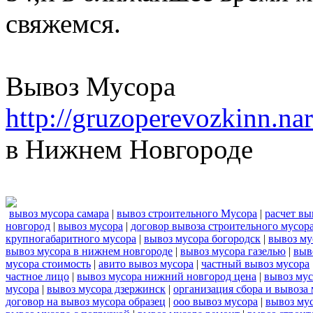
свяжемся.
Вывоз Мусора
http://gruzoperevozkinn.n
в Нижнем Новгороде
вывоз мусора самара
|
вывоз строительного Мусора
|
расчет вы
новгород
|
вывоз мусора
|
договор вывоза строительного мусор
крупногабаритного мусора
|
вывоз мусора богородск
|
вывоз му
вывоз мусора в нижнем новгороде
|
вывоз мусора газелью
|
выв
мусора стоимость
|
авито вывоз мусора
|
частный вывоз мусора
частное лицо
|
вывоз мусора нижний новгород цена
|
вывоз мус
мусора
|
вывоз мусора дзержинск
|
организация сбора и вывоза
договор на вывоз мусора образец
|
ооо вывоз мусора
|
вывоз му