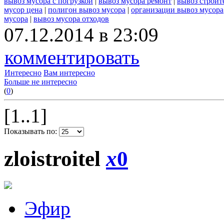
вывоз мусора с погрузкой
|
вывоз мусора ремонт
|
вывоз строит
мусор цена
|
полигон вывоз мусора
|
организации вывоз мусора
мусора
|
вывоз мусора отходов
07.12.2014 в 23:09
комментировать
Интересно
Вам интересно
Больше не интересно
(
0
)
[1..1]
Показывать по:
zloistroitel
x
0
Эфир