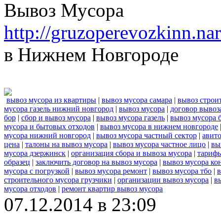
Вывоз Мусора
http://gruzoperevozkinn.n
в Нижнем Новгороде
вывоз мусора из квартиры
|
вывоз мусора самара
|
вывоз строи
мусора газель нижний новгород
|
вывоз мусора
|
договор вывоз
бор
|
сбор и вывоз мусора
|
вывоз мусора газель
|
вывоз мусора 
мусора и бытовых отходов
|
вывоз мусора в нижнем новгороде
мусора нижний новгород
|
вывоз мусора частный сектор
|
авито
цена
|
талоны на вывоз мусора
|
вывоз мусора частное лицо
|
вы
мусора дзержинск
|
организация сбора и вывоза мусора
|
тарифы
образец
|
заключить договор на вывоз мусора
|
вывоз мусора ко
мусора с погрузкой
|
вывоз мусора ремонт
|
вывоз мусора тбо
|
в
строительного мусора грузчики
|
организации вывоз мусора
|
в
мусора отходов
|
ремонт квартир вывоз мусора
07.12.2014 в 23:09