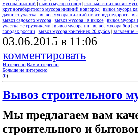
мусора нижний
|
вывоз мусора город
|
сколько стоит вывоз мус
крупногабаритного мусора нижний новгород
|
вывоз мусора ка
дачного участка
|
вывоз мусора нижний новгород недорого
|
вы
вывоз садового мусора
|
вывоз мусора +в выксе
|
вывоз мусора 
участка +с грузчиками
|
вывоз мусора нн
|
вывоз мусора бор
|
с
городах россии
|
вывоз мусора контейнер 20 кубов
|
заявление 
03.06.2015 в 11:06
комментировать
Интересно
Вам интересно
Больше не интересно
(
0
)
Вывоз строительного му
Мы предлагаем вам каче
строительного и бытовог