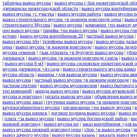
табличка вывоз мусора
|
вывоз мусора г бор нижегородской обл
дзержинске нижегородской области
|
вывоз мусора контейнера
вывоз мусора +с участка
|
вывоз мусора работа
|
вывоз мусора р
вывоз строительного мусора +в нижнем новгороде цена
|
вывоз
строительного Мусора
|
вывоз мусора
|
компании +по вывозу м
ооо вывоз мусора
|
тарифы +на вывоз мусора
|
вывоз мусора го
кстово
|
вывоз мусора контейнером 20
|
частный вывоз мусора
|
вывоз мусора тбо
|
телефоны вывоз мусора
|
вывоз мусора даль
цена
|
вывоз мусора +в нижнем новгороде
|
вывоз мусора лидер
мусора семенов
|
+как отразить +в бухучете вывоз мусора
|
убор
дзержинск
|
вывоз мусора +в нижнем новгороде газель
|
вывоз 
|
вывоз мусора 8 м3
|
вывоз мусора сосновское нижегородской 
мусора дзержинск +из сада
|
вывоз строительного мусора камаз
мусора область
|
машина +для вывоза мусора
|
вывоз мусора ав
вывоз мусора
|
частный вывоз мусора +в нижнем новгороде
|
в
частном секторе
|
вывоз мусора мусоровозом
|
вывоз бытового 
топ компаний
|
аренда вывоз мусора
|
вывоз мусора жуковский
мусора н новгород
|
оплата вывоза мусора
|
объявления вывоз м
вывоз мусора заказ
|
грузчики вывоз мусора +в нижнем новгор
крупногабаритного мусора
|
организации +по вывозу мусора
|
в
вывоз мусора ижевск
|
договор подряда вывоз мусора
|
вывоз му
|
плата +за вывоз мусора
|
вывоз мусора богородский район
|
вы
нижний новгород
|
вывоз мусора ип
|
заказ контейнеров +для в
вывоз мусора нижний новгород цена
|
сбор +и вывоз мусора
|
в
вывоз дачного мусора
|
вывоз мусора казань
|
заказать вывоз му