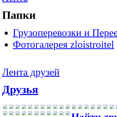
Папки
Грузоперевозки и Пере
Фотогалерея zloistroitel
Лента друзей
Друзья
Найти др