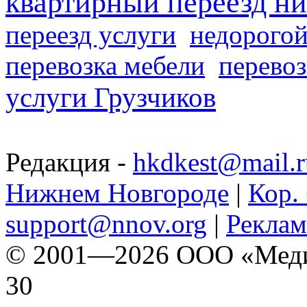
квартирный переезд н
переезд услуги
недорогой
перевозка мебели
перевоз
услуги Грузчиков
Редакция -
hkdkest@mail.r
Нижнем Новгороде
|
Кор. 
support@nnov.org
|
Реклам
© 2001—2026 ООО «Медиа 
30