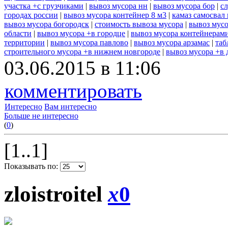
участка +с грузчиками
|
вывоз мусора нн
|
вывоз мусора бор
|
с
городах россии
|
вывоз мусора контейнер 8 м3
|
камаз самосвал
вывоз мусора богородск
|
стоимость вывоза мусора
|
вывоз мусо
области
|
вывоз мусора +в городце
|
вывоз мусора контейнерам
территории
|
вывоз мусора павлово
|
вывоз мусора арзамас
|
таб
строительного мусора +в нижнем новгороде
|
вывоз мусора +в 
03.06.2015 в 11:06
комментировать
Интересно
Вам интересно
Больше не интересно
(
0
)
[1..1]
Показывать по:
zloistroitel
x
0