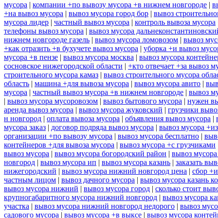
мусора
|
компании +по вывозу мусора +в нижнем новгороде
|
в
+на вывоз мусора
|
вывоз мусора город бор
|
вывоз строительно
мусора лидер
|
частный вывоз мусора
|
контроль вывоза мусора
телефоны вывоз мусора
|
вывоз мусора дальнеконстантиновски
нижнем новгороде газель
|
вывоз мусора ломовозом
|
вывоз мус
+как отразить +в бухучете вывоз мусора
|
уборка +и вывоз мусо
мусора +в пензе
|
вывоз мусора москва
|
вывоз мусора контейн
сосновское нижегородской области
|
+кто отвечает +за вывоз м
строительного мусора камаз
|
вывоз строительного мусора обла
область
|
машина +для вывоза мусора
|
вывоз мусора авито
|
выв
мусора
|
частный вывоз мусора +в нижнем новгороде
|
вывоз м
|
вывоз мусора мусоровозом
|
вывоз бытового мусора
|
нужен вы
аренда вывоз мусора
|
вывоз мусора жуковский
|
грузчики выво
н новгород
|
оплата вывоза мусора
|
объявления вывоз мусора
|
мусора заказ
|
договор подряда вывоз мусора
|
вывоз мусора +из
организации +по вывозу мусора
|
вывоз мусора бесплатно
|
выв
контейнеров +для вывоза мусора
|
вывоз мусора +с грузчиками
вывоз мусора
|
вывоз мусора богородский район
|
вывоз мусора
новгород
|
вывоз мусора ип
|
вывоз мусора казань
|
заказать выв
нижегородский
|
вывоз мусора нижний новгород цена
|
сбор +и
частным лицом
|
вывоз дачного мусора
|
вывоз мусора казань к
вывоз мусора нижний
|
вывоз мусора город
|
сколько стоит выв
крупногабаритного мусора нижний новгород
|
вывоз мусора ка
участка
|
вывоз мусора нижний новгород недорого
|
вывоз мусо
садового мусора
|
вывоз мусора +в выксе
|
вывоз мусора контей