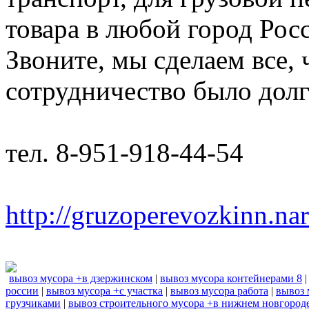
товара в любой город Рос
Звоните, мы сделаем все,
сотрудничество было дол
тел. 8-951-918-44-54
http://gruzoperevozkinn.na
вывоз мусора +в дзержинском
|
вывоз мусора контейнерами 8
россии
|
вывоз мусора +с участка
|
вывоз мусора работа
|
вывоз 
грузчиками
|
вывоз строительного мусора +в нижнем новгород