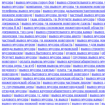
мусора
|
вывоз мусора город бор
|
вывоз строительного мусора 
вывоз мусора
|
компании +по вывозу мусора +в нижнем новгор
телефоны вывоз мусора
|
вывоз мусора дальнеконстантиновски
нижнем новгороде
|
вывоз мусора лидер
|
частный вывоз мусор
мусора семенов
|
+как отразить +в бухучете вывоз мусора
|
убор
дзержинск
|
вывоз мусора +в нижнем новгороде газель
|
вывоз 
мусора 8 м3
|
вывоз мусора сосновское нижегородской области
дзержинск +из сада
|
вывоз строительного мусора камаз
|
вывоз 
лицензия +на вывоз мусора
|
вывоз мусора авито
|
вывоз мусор
частный вывоз мусора +в нижнем новгороде
|
вывоз мусора до
вывоз мусора муром
|
вывоз мусора область
|
машина +для выво
аренда вывоз мусора
|
вывоз мусора жуковский
|
вывоз строите
мусоровозом
|
вывоз бытового мусора
|
нужен вывоз мусора
|
о
бухучет вывоз мусора
|
вывоз мусора заказ
|
грузчики вывоз му
новгород
|
оплата вывоза мусора
|
вывоз крупногабаритного му
мусора цена +за куб
|
время вывоза мусора
|
вывоз мусора ижев
недорого
|
вывоз мусора газелью
|
плата +за вывоз мусора
|
выво
новгороде
|
вывоз бытового мусора нижний новгород
|
вывоз м
грузчиками
|
вывоз мусора нижегородская область
|
вывоз мусо
нижегородской области
|
вывоз мусора частным лицом
|
вывоз 
+с грузчиками цена
|
вывоз мусора нижегородский
|
вывоз мусо
отходов мусора
|
вывоз крупногабаритного мусора нижний нов
вывоз
|
вывоз мусора +с дачи
|
вывоз мусора нижний
|
вывоз му
садового мусора
|
вывоз мусора +в выксе
|
вывоз мусора камаз
|
вывоз мусора нижний новгород недорого
|
вывоз мусора нн
|
в