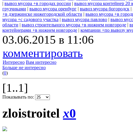
|
вывоз мусора +в городах россии
|
вывоз мусора контейнер 20 
грузчиками
|
вывоз мусора оренбург
|
вывоз мусора богородск
|
+в дзержинске нижегородской области
|
вывоз мусора +в город
мусора +с садового участка
|
вывоз мусора павлово
|
вывоз мусо
области
|
вывоз строительного мусора +в нижнем новгороде
|
в
контейнерами +в нижнем новгороде
|
компании +по вывозу му
03.06.2015 в 11:06
комментировать
Интересно
Вам интересно
Больше не интересно
(
0
)
[1..1]
Показывать по:
zloistroitel
x
0