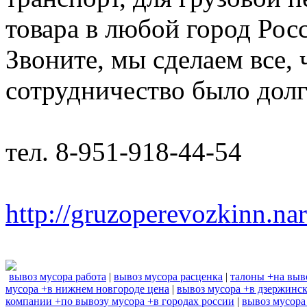
товара в любой город Рос
Звоните, мы сделаем все,
сотрудничество было дол
тел. 8-951-918-44-54
http://gruzoperevozkinn.na
вывоз мусора работа
|
вывоз мусора расценка
|
талоны +на выв
мусора +в нижнем новгороде цена
|
вывоз мусора +в дзержинс
компании +по вывозу мусора +в городах россии
|
вывоз мусора