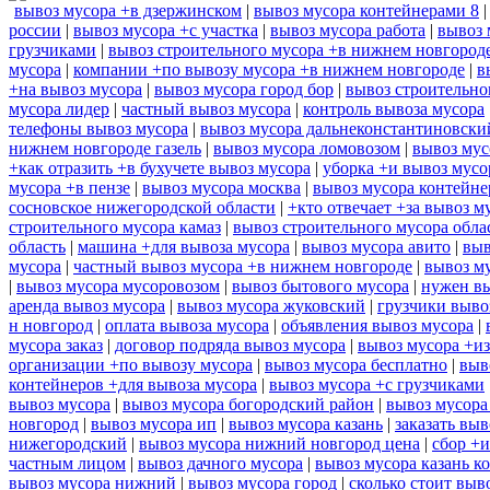
вывоз мусора +в дзержинском
|
вывоз мусора контейнерами 8
россии
|
вывоз мусора +с участка
|
вывоз мусора работа
|
вывоз 
грузчиками
|
вывоз строительного мусора +в нижнем новгород
мусора
|
компании +по вывозу мусора +в нижнем новгороде
|
в
+на вывоз мусора
|
вывоз мусора город бор
|
вывоз строительно
мусора лидер
|
частный вывоз мусора
|
контроль вывоза мусора
телефоны вывоз мусора
|
вывоз мусора дальнеконстантиновски
нижнем новгороде газель
|
вывоз мусора ломовозом
|
вывоз мус
+как отразить +в бухучете вывоз мусора
|
уборка +и вывоз мусо
мусора +в пензе
|
вывоз мусора москва
|
вывоз мусора контейн
сосновское нижегородской области
|
+кто отвечает +за вывоз м
строительного мусора камаз
|
вывоз строительного мусора обла
область
|
машина +для вывоза мусора
|
вывоз мусора авито
|
выв
мусора
|
частный вывоз мусора +в нижнем новгороде
|
вывоз м
|
вывоз мусора мусоровозом
|
вывоз бытового мусора
|
нужен вы
аренда вывоз мусора
|
вывоз мусора жуковский
|
грузчики выво
н новгород
|
оплата вывоза мусора
|
объявления вывоз мусора
|
мусора заказ
|
договор подряда вывоз мусора
|
вывоз мусора +из
организации +по вывозу мусора
|
вывоз мусора бесплатно
|
выв
контейнеров +для вывоза мусора
|
вывоз мусора +с грузчиками
вывоз мусора
|
вывоз мусора богородский район
|
вывоз мусора
новгород
|
вывоз мусора ип
|
вывоз мусора казань
|
заказать выв
нижегородский
|
вывоз мусора нижний новгород цена
|
сбор +и
частным лицом
|
вывоз дачного мусора
|
вывоз мусора казань к
вывоз мусора нижний
|
вывоз мусора город
|
сколько стоит выв