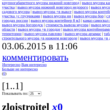
крупногабаритного мусора нижний новгород
|
вывоз мусора ка
участка
|
вывоз мусора нижний новгород недорого
|
вывоз мусо
садового мусора
|
вывоз мусора +в выксе
|
вывоз мусора контей
участка +с грузчиками
|
вывоз мусора нн
|
вывоз мусора бор
|
с
городах россии
|
вывоз мусора контейнер 8 м3
|
камаз самосвал
вывоз мусора богородск
|
стоимость вывоза мусора
|
вывоз мусо
области
|
вывоз мусора +в городце
|
вывоз мусора контейнерам
территории
|
вывоз мусора павлово
|
вывоз мусора арзамас
|
таб
строительного мусора +в нижнем новгороде
|
вывоз мусора +в 
03.06.2015 в 11:06
комментировать
Интересно
Вам интересно
Больше не интересно
(
0
)
[1..1]
Показывать по:
zloistroitel
x
0