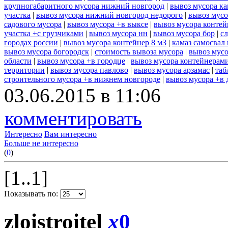
крупногабаритного мусора нижний новгород
|
вывоз мусора ка
участка
|
вывоз мусора нижний новгород недорого
|
вывоз мусо
садового мусора
|
вывоз мусора +в выксе
|
вывоз мусора контей
участка +с грузчиками
|
вывоз мусора нн
|
вывоз мусора бор
|
с
городах россии
|
вывоз мусора контейнер 8 м3
|
камаз самосвал
вывоз мусора богородск
|
стоимость вывоза мусора
|
вывоз мусо
области
|
вывоз мусора +в городце
|
вывоз мусора контейнерам
территории
|
вывоз мусора павлово
|
вывоз мусора арзамас
|
таб
строительного мусора +в нижнем новгороде
|
вывоз мусора +в 
03.06.2015 в 11:06
комментировать
Интересно
Вам интересно
Больше не интересно
(
0
)
[1..1]
Показывать по:
zloistroitel
x
0