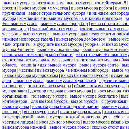
вывоз мусора +в дзержинском
|
вывоз мусора контейнерами 8
россии
|
вывоз мусора +с участка
|
вывоз мусора работа
|
вывоз 
грузчиками
|
вывоз строительного мусора +в нижнем новгород
мусора
|
компании +по вывозу мусора +в нижнем новгороде
|
в
+на вывоз мусора
|
вывоз мусора город бор
|
вывоз строительно
мусора лидер
|
частный вывоз мусора
|
контроль вывоза мусора
телефоны вывоз мусора
|
вывоз мусора дальнеконстантиновски
нижнем новгороде газель
|
вывоз мусора ломовозом
|
вывоз мус
+как отразить +в бухучете вывоз мусора
|
уборка +и вывоз мусо
мусора +в пензе
|
вывоз мусора москва
|
вывоз мусора контейн
сосновское нижегородской области
|
+кто отвечает +за вывоз м
строительного мусора камаз
|
вывоз строительного мусора обла
область
|
машина +для вывоза мусора
|
вывоз мусора авито
|
выв
мусора
|
частный вывоз мусора +в нижнем новгороде
|
вывоз м
|
вывоз мусора мусоровозом
|
вывоз бытового мусора
|
нужен вы
аренда вывоз мусора
|
вывоз мусора жуковский
|
грузчики выво
н новгород
|
оплата вывоза мусора
|
объявления вывоз мусора
|
мусора заказ
|
договор подряда вывоз мусора
|
вывоз мусора +из
организации +по вывозу мусора
|
вывоз мусора бесплатно
|
выв
контейнеров +для вывоза мусора
|
вывоз мусора +с грузчиками
вывоз мусора
|
вывоз мусора богородский район
|
вывоз мусора
новгород
|
вывоз мусора ип
|
вывоз мусора казань
|
заказать выв
нижегородский
|
вывоз мусора нижний новгород цена
|
сбор +и
частным лицом
|
вывоз дачного мусора
|
вывоз мусора казань к
вывоз мусора нижний
|
вывоз мусора город
|
сколько стоит выв