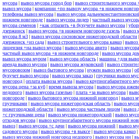
мусора
|
вывоз мусора город бор
|
вывоз строительного мусора 
вывоз мусора
|
компании +по вывозу мусора +в нижнем новгор
телефоны вывоз мусора
|
вывоз мусора дальнеконстантиновски
нижнем новгороде
|
вывоз мусора лидер
|
частный вывоз мусор
мусора семенов
|
+как отразить +в бухучете вывоз мусора
|
убор
дзержинск
|
вывоз мусора +в нижнем новгороде газель
|
вывоз 
мусора 8 м3
|
вывоз мусора сосновское нижегородской области
дзержинск +из сада
|
вывоз строительного мусора камаз
|
вывоз 
лицензия +на вывоз мусора
|
вывоз мусора авито
|
вывоз мусор
частный вывоз мусора +в нижнем новгороде
|
вывоз мусора до
вывоз мусора муром
|
вывоз мусора область
|
машина +для выво
аренда вывоз мусора
|
вывоз мусора жуковский
|
вывоз строите
мусоровозом
|
вывоз бытового мусора
|
нужен вывоз мусора
|
о
бухучет вывоз мусора
|
вывоз мусора заказ
|
грузчики вывоз му
новгород
|
оплата вывоза мусора
|
вывоз крупногабаритного му
мусора цена +за куб
|
время вывоза мусора
|
вывоз мусора ижев
недорого
|
вывоз мусора газелью
|
плата +за вывоз мусора
|
выво
новгороде
|
вывоз бытового мусора нижний новгород
|
вывоз м
грузчиками
|
вывоз мусора нижегородская область
|
вывоз мусо
нижегородской области
|
вывоз мусора частным лицом
|
вывоз 
+с грузчиками цена
|
вывоз мусора нижегородский
|
вывоз мусо
отходов мусора
|
вывоз крупногабаритного мусора нижний нов
вывоз
|
вывоз мусора +с дачи
|
вывоз мусора нижний
|
вывоз му
садового мусора
|
вывоз мусора +в выксе
|
вывоз мусора камаз
|
вывоз мусора нижний новгород недорого
|
вывоз мусора нн
|
в