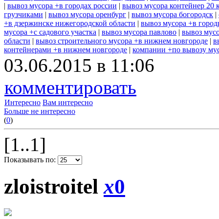
|
вывоз мусора +в городах россии
|
вывоз мусора контейнер 20 
грузчиками
|
вывоз мусора оренбург
|
вывоз мусора богородск
|
+в дзержинске нижегородской области
|
вывоз мусора +в город
мусора +с садового участка
|
вывоз мусора павлово
|
вывоз мусо
области
|
вывоз строительного мусора +в нижнем новгороде
|
в
контейнерами +в нижнем новгороде
|
компании +по вывозу му
03.06.2015 в 11:06
комментировать
Интересно
Вам интересно
Больше не интересно
(
0
)
[1..1]
Показывать по:
zloistroitel
x
0