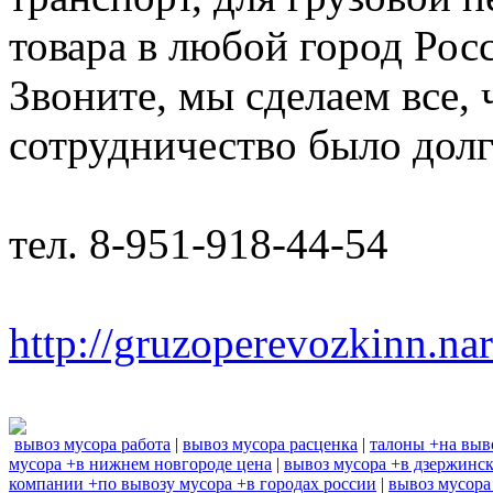
товара в любой город Рос
Звоните, мы сделаем все,
сотрудничество было дол
тел. 8-951-918-44-54
http://gruzoperevozkinn.na
вывоз мусора работа
|
вывоз мусора расценка
|
талоны +на выв
мусора +в нижнем новгороде цена
|
вывоз мусора +в дзержинс
компании +по вывозу мусора +в городах россии
|
вывоз мусора