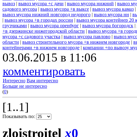
вывоз
|
вывоз мусора +с дачи
|
вывоз мусора нижний
|
вывоз му
садового мусора
|
вывоз мусора +в выксе
|
вывоз мусора камаз
|
вывоз мусора нижний новгород недорого
|
вывоз мусора нн
|
в
|
вывоз мусора +в городах россии
|
вывоз мусора контейнер 20 
грузчиками
|
вывоз мусора оренбург
|
вывоз мусора богородск
|
+в дзержинске нижегородской области
|
вывоз мусора +в город
мусора +с садового участка
|
вывоз мусора павлово
|
вывоз мусо
области
|
вывоз строительного мусора +в нижнем новгороде
|
в
контейнерами +в нижнем новгороде
|
компании +по вывозу му
03.06.2015 в 11:06
комментировать
Интересно
Вам интересно
Больше не интересно
(
0
)
[1..1]
Показывать по:
zloistroitel
x
0