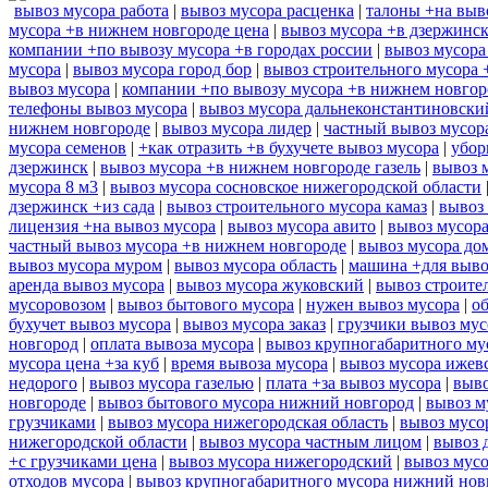
вывоз мусора работа
|
вывоз мусора расценка
|
талоны +на выв
мусора +в нижнем новгороде цена
|
вывоз мусора +в дзержинс
компании +по вывозу мусора +в городах россии
|
вывоз мусора
мусора
|
вывоз мусора город бор
|
вывоз строительного мусора 
вывоз мусора
|
компании +по вывозу мусора +в нижнем новгор
телефоны вывоз мусора
|
вывоз мусора дальнеконстантиновски
нижнем новгороде
|
вывоз мусора лидер
|
частный вывоз мусор
мусора семенов
|
+как отразить +в бухучете вывоз мусора
|
убор
дзержинск
|
вывоз мусора +в нижнем новгороде газель
|
вывоз 
мусора 8 м3
|
вывоз мусора сосновское нижегородской области
дзержинск +из сада
|
вывоз строительного мусора камаз
|
вывоз 
лицензия +на вывоз мусора
|
вывоз мусора авито
|
вывоз мусор
частный вывоз мусора +в нижнем новгороде
|
вывоз мусора до
вывоз мусора муром
|
вывоз мусора область
|
машина +для выво
аренда вывоз мусора
|
вывоз мусора жуковский
|
вывоз строите
мусоровозом
|
вывоз бытового мусора
|
нужен вывоз мусора
|
о
бухучет вывоз мусора
|
вывоз мусора заказ
|
грузчики вывоз му
новгород
|
оплата вывоза мусора
|
вывоз крупногабаритного му
мусора цена +за куб
|
время вывоза мусора
|
вывоз мусора ижев
недорого
|
вывоз мусора газелью
|
плата +за вывоз мусора
|
выво
новгороде
|
вывоз бытового мусора нижний новгород
|
вывоз м
грузчиками
|
вывоз мусора нижегородская область
|
вывоз мусо
нижегородской области
|
вывоз мусора частным лицом
|
вывоз 
+с грузчиками цена
|
вывоз мусора нижегородский
|
вывоз мусо
отходов мусора
|
вывоз крупногабаритного мусора нижний нов