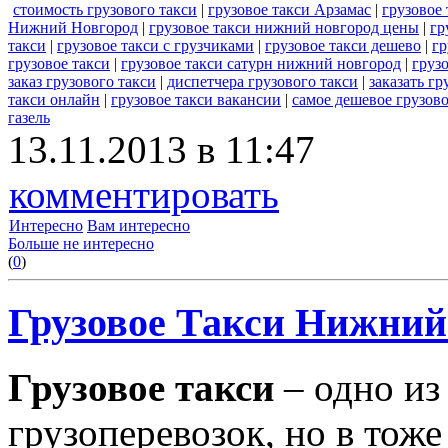
стоимость грузового такси
|
грузовое такси Арзамас
|
грузовое
Нижний Новгород
|
грузовое такси нижний новгород цены
|
гр
такси
|
грузовое такси с грузчиками
|
грузовое такси дешево
|
гр
грузовое такси
|
грузовое такси сатурн нижний новгород
|
грузо
заказ грузового такси
|
диспетчера грузового такси
|
заказать гр
такси онлайн
|
грузовое такси вакансии
|
самое дешевое грузово
газель
13.11.2013 в 11:47
комментировать
Интересно
Вам интересно
Больше не интересно
(
0
)
Грузовое Такси Нижний 
Грузовое такси
– одно из
грузоперевозок, но в тоже