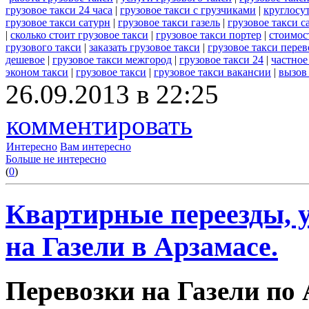
грузовое такси 24 часа
|
грузовое такси с грузчиками
|
круглосу
грузовое такси сатурн
|
грузовое такси газель
|
грузовое такси 
|
сколько стоит грузовое такси
|
грузовое такси портер
|
стоимос
грузового такси
|
заказать грузовое такси
|
грузовое такси перев
дешевое
|
грузовое такси межгород
|
грузовое такси 24
|
частное
эконом такси
|
грузовое такси
|
грузовое такси вакансии
|
вызов
26.09.2013 в 22:25
комментировать
Интересно
Вам интересно
Больше не интересно
(
0
)
Квартирные переезды, у
на Газели в Арзамасе.
Перевозки на Газели по