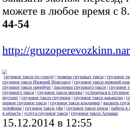
можете в любое время с 8
44-54
http://gruzoperevozkinn.na
грузовое такси по городу
|
номера грузовых такси
|
грузовое т
грузовое такси Нижний Новгород
|
грузовое такси нижний нов
грузовое такси оренбург
|
расценки грузового такси
|
грузовое 
грузового такси
|
грузовое такси москва
|
устроиться в грузовое
мустанг
|
грузовое такси грузчики
|
грузовое такси вакансии
|
г
первое грузовое такси
|
грузовое такси владимир
|
вызвать груз
телефоны
|
грузовое такси уфа
|
грузовое такси пенза
|
работа в 
в область
|
услуга грузовое такси
|
грузовое такси Арзамас
15.12.2014 в 12:55