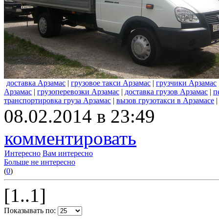
доставка Арзамас
|
грузовое такси Арзамас
|
грузчики Арзамас
Арзамас
|
грузоперевозки Арзамас
|
доставка грузов Арзамас
|
п
транспортировка груза Арзамас
|
вызов грузотакси в Арзамасе
08.02.2014 в 23:49
комментировать
Интересно
Вам интересно
Больше не интересно
(
0
)
[1..1]
Показывать по: