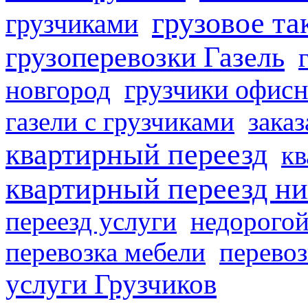
грузовое та
грузчиками
грузоперевозки Газель
грузчики офисн
новгород
газели с грузчиками
заказ
квартирный переезд
кв
квартирный переезд н
переезд услуги
недорогой
перевозка мебели
перевоз
услуги Грузчиков