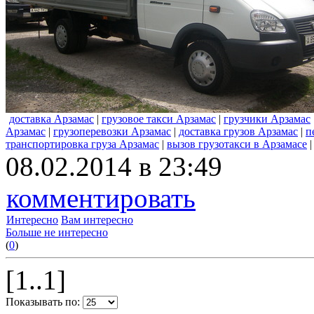
доставка Арзамас
|
грузовое такси Арзамас
|
грузчики Арзамас
Арзамас
|
грузоперевозки Арзамас
|
доставка грузов Арзамас
|
п
транспортировка груза Арзамас
|
вызов грузотакси в Арзамасе
08.02.2014 в 23:49
комментировать
Интересно
Вам интересно
Больше не интересно
(
0
)
[1..1]
Показывать по: