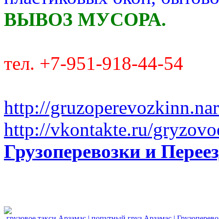
ВЫВОЗ МУСОРА.
тел. +7-951-918-44-54
http://gruzoperevozkinn.na
http://vkontakte.ru/gryzovo
Грузоперевозки и Пере
грузовое такси Арзамас
|
попутный груз Арзамас
|
Грузоперево