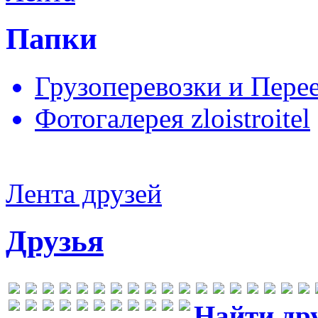
Папки
Грузоперевозки и Пере
Фотогалерея zloistroitel
Лента друзей
Друзья
Найти др