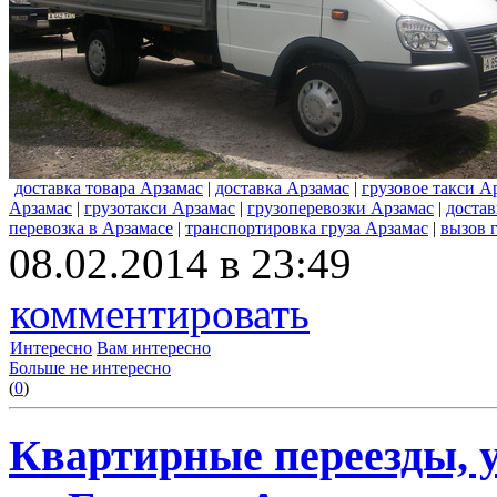
доставка товара Арзамас
|
доставка Арзамас
|
грузовое такси А
Арзамас
|
грузотакси Арзамас
|
грузоперевозки Арзамас
|
достав
перевозка в Арзамасе
|
транспортировка груза Арзамас
|
вызов 
08.02.2014 в 23:49
комментировать
Интересно
Вам интересно
Больше не интересно
(
0
)
Квартирные переезды, у