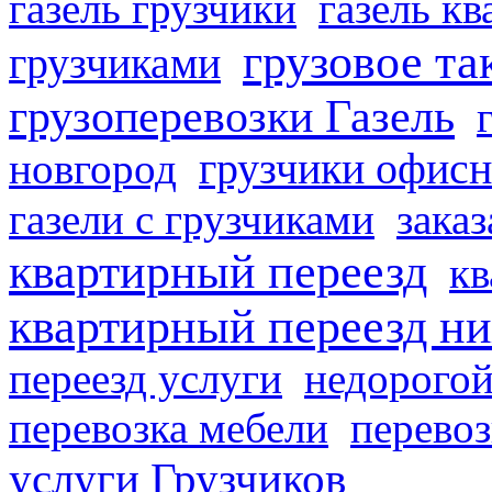
газель грузчики
газель к
грузовое та
грузчиками
грузоперевозки Газель
грузчики офисн
новгород
газели с грузчиками
заказ
квартирный переезд
кв
квартирный переезд н
переезд услуги
недорогой
перевозка мебели
перевоз
услуги Грузчиков