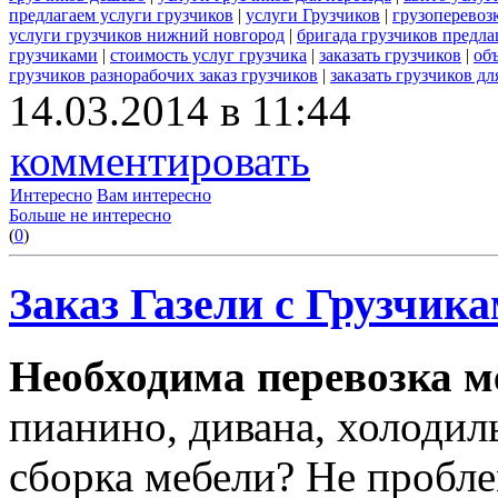
предлагаем услуги грузчиков
|
услуги Грузчиков
|
грузоперевоз
услуги грузчиков нижний новгород
|
бригада грузчиков предла
грузчиками
|
стоимость услуг грузчика
|
заказать грузчиков
|
об
грузчиков разнорабочих заказ грузчиков
|
заказать грузчиков дл
14.03.2014 в 11:44
комментировать
Интересно
Вам интересно
Больше не интересно
(
0
)
Заказ Газели с Грузчика
Необходима перевозка м
пианино, дивана, холодил
сборка мебели? Не пробл