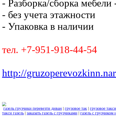
- Разборка/сборка мебели 
- без учета этажности
- Упаковка в наличии
тел. +7-951-918-44-54
http://gruzoperevozkinn.na
газель грузчики перевезти диван
|
грузовое так
|
грузовое такс
такси газель
|
заказать газель с грузчиками
|
газель с грузчиком 