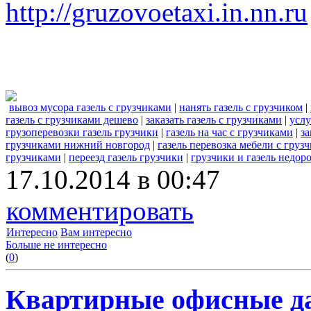
http://gruzovoetaxi.in.nn.ru
вывоз мусора газель с грузчиками
|
нанять газель с грузчиком
|
газель с грузчиками дешево
|
заказать газель с грузчиками
|
услу
грузоперевозки газель грузчики
|
газель на час с грузчиками
|
за
грузчиками нижний новгород
|
газель перевозка мебели с груз
грузчиками
|
переезд газель грузчики
|
грузчики и газель недор
17.10.2014 в 00:47
комментировать
Интересно
Вам интересно
Больше не интересно
(
0
)
Квартирные офисные да