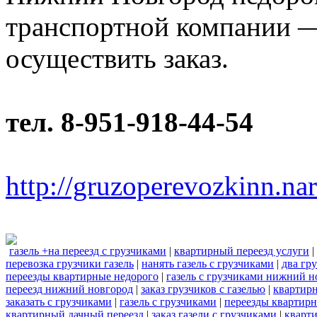
транспортной компании —
осуществить заказ.
тел. 8-951-918-44-54
http://gruzoperevozkinn.na
газель +на переезд с грузчиками
|
квартирный переезд услуги
|
перевозка грузчики газель
|
нанять газель с грузчиками
|
два гру
переезды квартирные недорого
|
газель с грузчиками нижний н
переезд нижний новгород
|
заказ грузчиков с газелью
|
квартир
заказать с грузчиками
|
газель с грузчиками
|
переезды квартир
квартирный дачный переезд
|
заказ газели с грузчиками
|
кварт