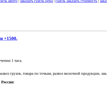
азель авито
|
заказать газель цена
|
газель заказать стоимость
|
зака
и +1500.
ечении 1 часа.
азвоз грузов, товара по точкам, развоз молочной продукции, за
 России: