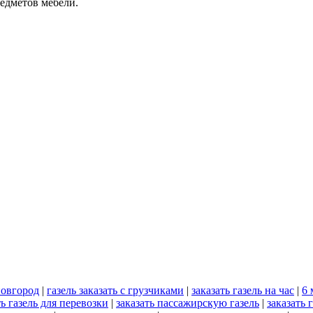
редметов мебели.
новгород
|
газель заказать с грузчиками
|
заказать газель на час
|
6 
ть газель для перевозки
|
заказать пассажирскую газель
|
заказать 