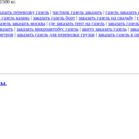
1500 кг.
казать перевозку газель
|
частник газель заказать
|
газель заказать
ь газель казань
|
заказать газель борт
|
заказать газель на свадьбу
|
г
азель заказать москва
|
где заказать тент на газель
|
заказать газел
аказать
|
заказать микроавтобус газель
|
авито заказать газель
|
зака
 метров
|
заказать газель для перевозки грузов
|
заказать газель в о
ды.