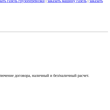
зать газель грузоперевозки
|
заказать машину газель
|
заказать
ключение договора, наличный и без/наличный расчет.