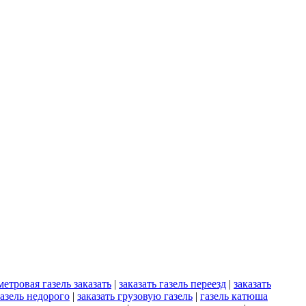
метровая газель заказать
|
заказать газель переезд
|
заказать
газель недорого
|
заказать грузовую газель
|
газель катюша