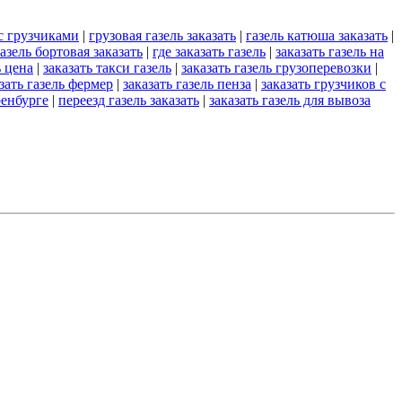
 с грузчиками
|
грузовая газель заказать
|
газель катюша заказать
|
азель бортовая заказать
|
где заказать газель
|
заказать газель на
ь цена
|
заказать такси газель
|
заказать газель грузоперевозки
|
зать газель фермер
|
заказать газель пенза
|
заказать грузчиков с
ренбурге
|
переезд газель заказать
|
заказать газель для вывоза