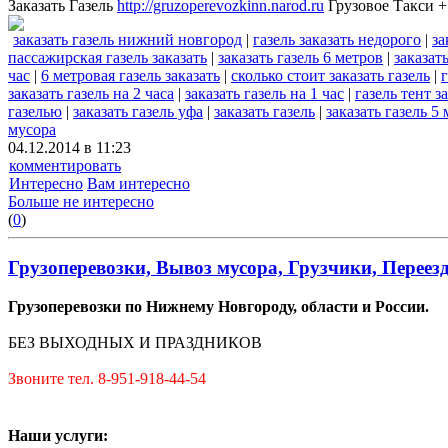
Заказать Газель
http://gruzoperevozkinn.narod.ru
Грузовое Такси +
заказать газель нижний новгород
|
газель заказать недорого
|
за
пассажирская газель заказать
|
заказать газель 6 метров
|
заказат
час
|
6 метровая газель заказать
|
сколько стоит заказать газель
|
г
заказать газель на 2 часа
|
заказать газель на 1 час
|
газель тент з
газелью
|
заказать газель уфа
|
заказать газель
|
заказать газель 5
мусора
04.12.2014 в 11:23
комментировать
Интересно
Вам интересно
Больше не интересно
(
0
)
Грузоперевозки, Вывоз мусора, Грузчики, Переез
Грузоперевозки по Нижнему Новгороду, области и России.
БЕЗ ВЫХОДНЫХ И ПРАЗДНИКОВ
Звоните тел. 8-951-918-44-54
Наши услуги: