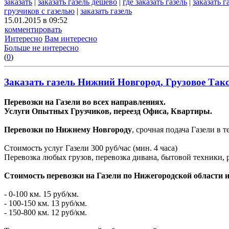
заказать
|
заказать газель дешево
|
где заказать газель
|
заказать г
грузчиков с газелью
|
заказать газель
15.01.2015 в 09:52
комментировать
Интересно
Вам интересно
Больше не интересно
(
0
)
Заказать газель Нижний Новгород, Грузовое Такс
Перевозки на Газели во всех направлениях.
Услуги Опытных Грузчиков, переезд Офиса, Квартиры.
Перевозки по Нижнему Новгороду
, срочная подача Газели в т
Стоимость услуг Газели 300 руб/час (мин. 4 часа)
Перевозка любых грузов, перевозка дивана, бытовой техники, р
Стоимость перевозки на Газели по Нижегородской области и
- 0-100 км. 15 руб/км.
- 100-150 км. 13 руб/км.
- 150-800 км. 12 руб/км.