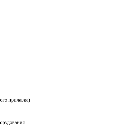
вого прилавка)
борудования