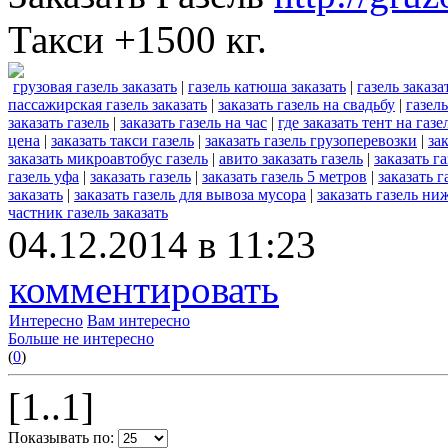
Такси +1500 кг.
грузовая газель заказать
|
газель катюша заказать
|
газель заказа
пассажирская газель заказать
|
заказать газель на свадьбу
|
газель
заказать газель
|
заказать газель на час
|
где заказать тент на газе
цена
|
заказать такси газель
|
заказать газель грузоперевозки
|
зак
заказать микроавтобус газель
|
авито заказать газель
|
заказать г
газель уфа
|
заказать газель
|
заказать газель 5 метров
|
заказать г
заказать
|
заказать газель для вывоза мусора
|
заказать газель н
частник газель заказать
04.12.2014 в 11:23
комментировать
Интересно
Вам интересно
Больше не интересно
(
0
)
[1..1]
Показывать по: