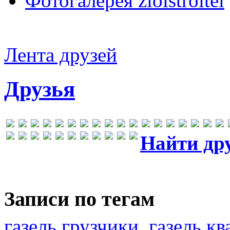
Фотогалерея zloistroitel
Лента друзей
Друзья
Найти др
Записи по тегам
газель грузчики
газель к