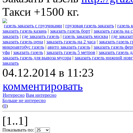
Такси +1500 кг.
газель заказать с грузчиками
|
грузовая газель заказать
|
газель 
заказать газель казань
|
заказать газель борт
|
заказать газель на 
заказать
|
где заказать газель
|
газель заказать москва
|
где заказа
заказать газель цена
|
заказать газель на 2 часа
|
заказать газель 
микроавтобус газель
|
авито заказать газель
|
заказать газель фе
уфа
|
заказать газель
|
заказать газель 5 метров
|
заказать газель 
заказать газель для вывоза мусора
|
заказать газель нижний нов
заказать
04.12.2014 в 11:23
комментировать
Интересно
Вам интересно
Больше не интересно
(
0
)
[1..1]
Показывать по: