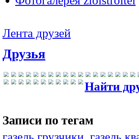
Фотогалерея zloistroitel
Лента друзей
Друзья
Найти др
Записи по тегам
газель грузчики
газель к