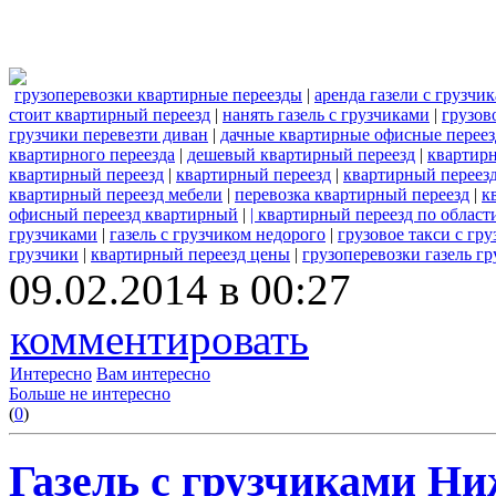
грузоперевозки квартирные переезды
|
аренда газели с грузчи
стоит квартирный переезд
|
нанять газель с грузчиками
|
грузов
грузчики перевезти диван
|
дачные квартирные офисные перее
квартирного переезда
|
дешевый квартирный переезд
|
квартир
квартирный переезд
|
квартирный переезд
|
квартирный переезд
квартирный переезд мебели
|
перевозка квартирный переезд
|
к
офисный переезд квартирный
|
| квартирный переезд по област
грузчиками
|
газель с грузчиком недорого
|
грузовое такси с гр
грузчики
|
квартирный переезд цены
|
грузоперевозки газель г
09.02.2014 в 00:27
комментировать
Интересно
Вам интересно
Больше не интересно
(
0
)
Газель с грузчиками Ни