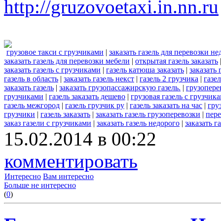
http://gruzovoetaxi.in.nn.ru
грузовое такси с грузчиками
|
заказать газель для перевозки не
заказать газель для перевозки мебели
|
открытая газель заказать
заказать газель с грузчиками
|
газель катюша заказать
|
заказать 
газель в область
|
заказать газель некст
|
газель 2 грузчика
|
газел
заказать газель
|
заказать грузопассажирскую газель.
|
грузопере
грузчиками
|
газель заказать дешево
|
грузовая газель с грузчик
газель межгород
|
газель грузчик ру
|
газель заказать на час
|
гру
грузчики
|
газель заказать
|
заказать газель грузоперевозки
|
пере
заказ газели с грузчиками
|
заказать газель недорого
|
заказать г
15.02.2014 в 00:22
комментировать
Интересно
Вам интересно
Больше не интересно
(
0
)