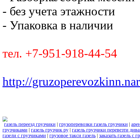
- без учета этажности
- Упаковка в наличии
тел. +7-951-918-44-54
http://gruzoperevozkinn.na
газель переезд грузчики
|
грузоперевозки газель грузчики
|
аре
грузчиками
|
газель грузчик ру
|
газель грузчики перевезти див
газели с грузчиками
|
грузовое такси газель
|
заказать газель с 