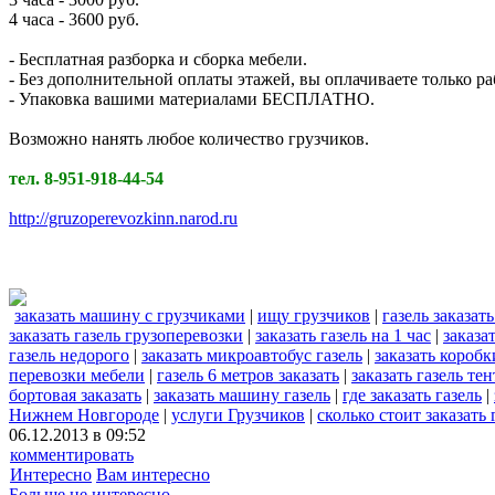
4 часа - 3600 руб.
- Бесплатная разборка и сборка мебели.
- Без дополнительной оплаты этажей, вы оплачиваете только ра
- Упаковка вашими материалами БЕСПЛАТНО.
Возможно нанять любое количество грузчиков.
тел. 8-951-918-44-54
http://gruzoperevozkinn.narod.ru
заказать машину с грузчиками
|
ищу грузчиков
|
газель заказать
заказать газель грузоперевозки
|
заказать газель на 1 час
|
заказа
газель недорого
|
заказать микроавтобус газель
|
заказать коробк
перевозки мебели
|
газель 6 метров заказать
|
заказать газель тен
бортовая заказать
|
заказать машину газель
|
где заказать газель
|
Нижнем Новгороде
|
услуги Грузчиков
|
сколько стоит заказать 
06.12.2013 в 09:52
комментировать
Интересно
Вам интересно
Больше не интересно