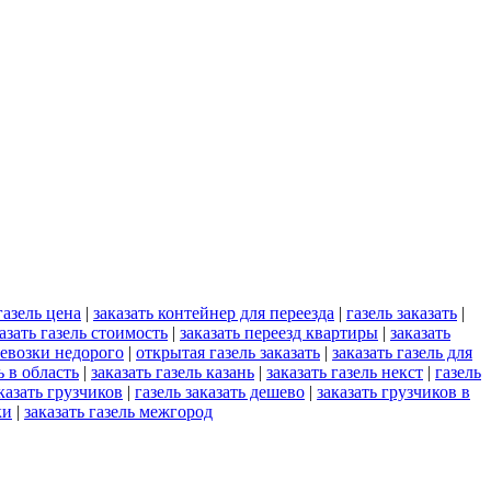
газель цена
|
заказать контейнер для переезда
|
газель заказать
|
азать газель стоимость
|
заказать переезд квартиры
|
заказать
ревозки недорого
|
открытая газель заказать
|
заказать газель для
ь в область
|
заказать газель казань
|
заказать газель некст
|
газель
казать грузчиков
|
газель заказать дешево
|
заказать грузчиков в
ки
|
заказать газель межгород