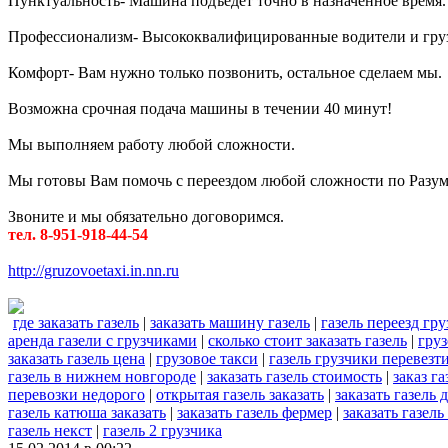
Пунктуальность- Машина подъедет точно в назначенное время.
Профессионализм- Высококвалифицированные водители и гру
Комфорт- Вам нужно только позвонить, остальное сделаем мы.
Возможна срочная подача машины в течении 40 минут!
Мы выполняем работу любой сложности.
Мы готовы Вам помочь с переездом любой сложности по Разу
Звоните и мы обязательно договоримся.
тел. 8-951-918-44-54
http://gruzovoetaxi.in.nn.ru
где заказать газель
|
заказать машину газель
|
газель переезд гр
аренда газели с грузчиками
|
сколько стоит заказать газель
|
груз
заказать газель цена
|
грузовое такси
|
газель грузчики перевезт
газель в нижнем новгороде
|
заказать газель стоимость
|
заказ г
перевозки недорого
|
открытая газель заказать
|
заказать газель 
газель катюша заказать
|
заказать газель фермер
|
заказать газель
газель некст
|
газель 2 грузчика