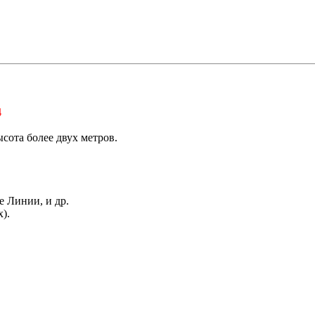
4
сота более двух метров.
е Линии, и др.
).