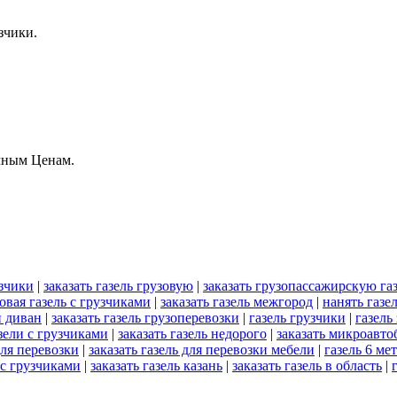
зчики.
мным Ценам.
узчики
|
заказать газель грузовую
|
заказать грузопассажирскую газ
овая газель с грузчиками
|
заказать газель межгород
|
нанять газе
и диван
|
заказать газель грузоперевозки
|
газель грузчики
|
газель
азели с грузчиками
|
заказать газель недорого
|
заказать микроавтоб
для перевозки
|
заказать газель для перевозки мебели
|
газель 6 ме
 с грузчиками
|
заказать газель казань
|
заказать газель в область
|