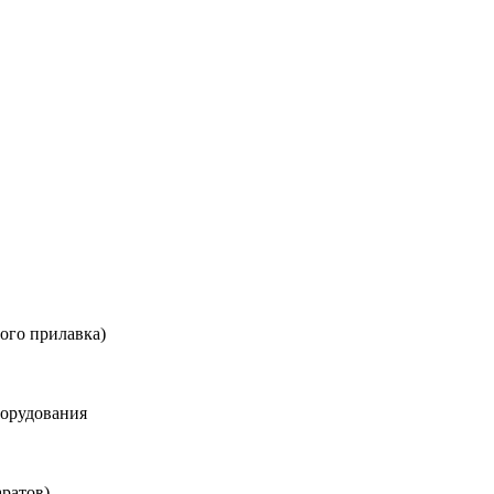
вого прилавка)
борудования
аратов)