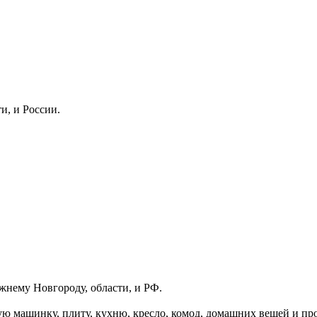
и, и России.
жнему Новгороду, области, и РФ.
ую машинку, плиту, кухню, кресло, комод, домашних вещей и пр