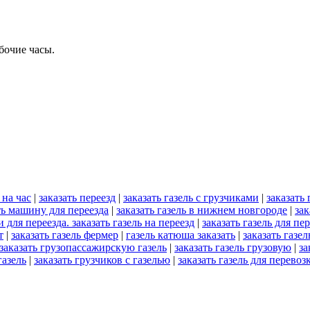
бочие часы.
 на час
|
заказать переезд
|
заказать газель с грузчиками
|
заказать 
ть машину для переезда
|
заказать газель в нижнем новгороде
|
зак
и для переезда. заказать газель на переезд
|
заказать газель для пе
т
|
заказать газель фермер
|
газель катюша заказать
|
заказать газел
заказать грузопассажирскую газель
|
заказать газель грузовую
|
за
газель
|
заказать грузчиков с газелью
|
заказать газель для перевоз