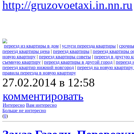
http://gruzovoetaxi.in.nn.ru
переезд из квартиры в дом
|
услуги переезда квартиры
|
срочны
переезд квартиры цена
|
переезд квартиры
|
переезд квартиры о
новую квартиру
|
переезд квартиры советы
|
переезд в другую 
съемную квартиру
|
переезд квартиры в другой город
|
переезд 
переезд квартир нижний новгород
|
переезд на новую квартир
правила переезда в новую квартиру
27.02.2014 в 12:58
комментировать
Интересно
Вам интересно
Больше не интересно
(
0
)