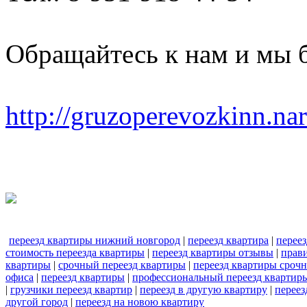
Обращайтесь к нам и мы 
http://gruzoperevozkinn.na
переезд квартиры нижний новгород
|
переезд квартира
|
перее
стоимость переезда квартиры
|
переезд квартиры отзывы
|
прави
квартиры
|
срочный переезд квартиры
|
переезд квартиры сроч
офиса
|
переезд квартиры
|
профессиональный переезд квартир
|
грузчики переезд квартир
|
переезд в другую квартиру
|
переез
другой город
|
переезд на новою квартиру