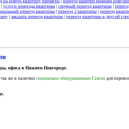
зд на новую квартиру приметы
|
переезд квартир нижний новгор
|
услуги переезда квартиры
|
срочный переезд квартиры
|
переез
ональный переезд квартиры
|
переезд 2 квартиры
|
переезд кварт
тиру
|
заказать переезд квартиры
|
переезд квартиры в другой гор
ели
ры, офиса в Нижнем Новгороде.
 так же в наличии
специально оборудованные Газели
для перево
е.