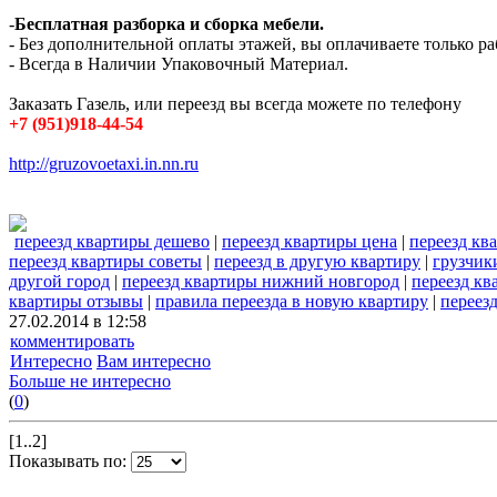
-
Бесплатная разборка и сборка мебели.
- Без дополнительной оплаты этажей, вы оплачиваете только ра
- Всегда в Наличии Упаковочный Материал.
Заказать Газель, или переезд вы всегда можете по телефону
+7 (951)918-44-54
http://gruzovoetaxi.in.nn.ru
переезд квартиры дешево
|
переезд квартиры цена
|
переезд кв
переезд квартиры советы
|
переезд в другую квартиру
|
грузчик
другой город
|
переезд квартиры нижний новгород
|
переезд кв
квартиры отзывы
|
правила переезда в новую квартиру
|
переез
27.02.2014 в 12:58
комментировать
Интересно
Вам интересно
Больше не интересно
(
0
)
[1..2]
Показывать по: