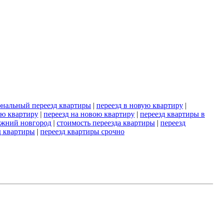
нальный переезд квартиры
|
переезд в новую квартиру
|
ую квартиру
|
переезд на новою квартиру
|
переезд квартиры в
ижний новгород
|
стоимость переезда квартиры
|
переезд
д квартиры
|
переезд квартиры срочно