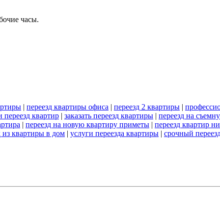
бочие часы.
артиры
|
переезд квартиры офиса
|
переезд 2 квартиры
|
профессио
и переезд квартир
|
заказать переезд квартиры
|
переезд на съемн
артира
|
переезд на новую квартиру приметы
|
переезд квартир н
д из квартиры в дом
|
услуги переезда квартиры
|
срочный переез