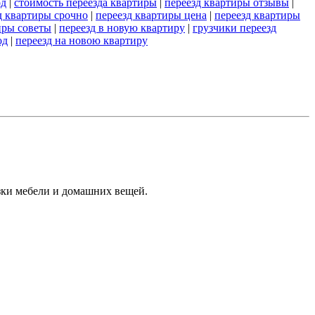
од
|
стоимость переезда квартиры
|
переезд квартиры отзывы
|
д квартиры срочно
|
переезд квартиры цена
|
переезд квартиры
иры советы
|
переезд в новую квартиру
|
грузчики переезд
од
|
переезд на новою квартиру
зки мебели и домашних вещей.