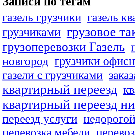
Записи по тегам
газель грузчики
газель к
грузовое та
грузчиками
грузоперевозки Газель
грузчики офисн
новгород
газели с грузчиками
заказ
квартирный переезд
кв
квартирный переезд н
переезд услуги
недорогой
перевозка мебели
перевоз