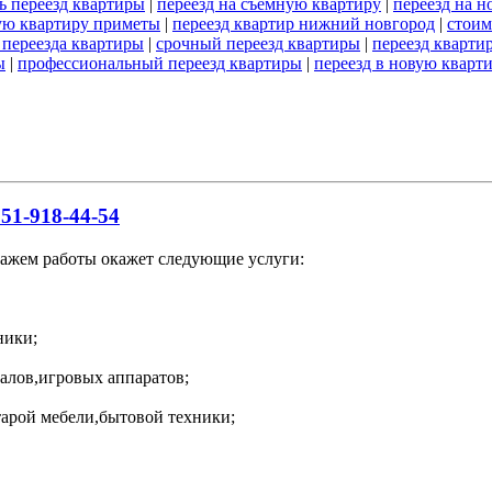
ть переезд квартиры
|
переезд на съемную квартиру
|
переезд на 
вую квартиру приметы
|
переезд квартир нижний новгород
|
стоим
 переезда квартиры
|
срочный переезд квартиры
|
переезд кварти
ы
|
профессиональный переезд квартиры
|
переезд в новую кварт
51-918-44-54
тажем работы окажет следующие услуги:
ники;
алов,игровых аппаратов;
тарой мебели,бытовой техники;