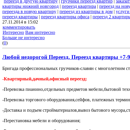
переезд в другую квартиру
|
грузчики переезд квартир
|
заказа
квартиры нижний новгород
|
переезд квартира
|
переезд на но
переезда в новую квартиру
|
переезд из квартиры в дом
|
услуги
переезд квартиры
|
переезд квартиры офиса
|
переезд 2 квартир
27.11.2014 в 15:02
комментировать
Интересно
Вам интересно
Больше не интересно
(
0
)
Любой недорогой Переезд. Переезд квартиры +7-9
Бригада профессиональных грузчиков-славян с многолетним с
-Квартирный,дачный,офисный переезд;
-Перевозка пианино,отдельных предметов мебели,бытовой тех
-Перевозка торгового оборудования,сейфов, платежных термин
-Доставка и подъем стройматериалов,вывоз бытового мусора,с
-Перестановка мебели и оборудования;