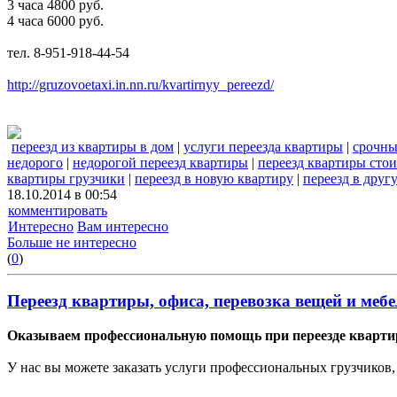
3 часа 4800 руб.
4 часа 6000 руб.
тел. 8-951-918-44-54
http://gruzovoetaxi.in.nn.ru/kvartirnyy_pereezd/
переезд из квартиры в дом
|
услуги переезда квартиры
|
срочны
недорого
|
недорогой переезд квартиры
|
переезд квартиры сто
квартиры грузчики
|
переезд в новую квартиру
|
переезд в друг
18.10.2014 в 00:54
комментировать
Интересно
Вам интересно
Больше не интересно
(
0
)
Переезд квартиры, офиса, перевозка вещей и меб
Оказываем профессиональную помощь при переезде кварти
У нас вы можете заказать услуги профессиональных грузчиков,