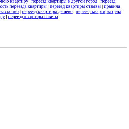
новою квартиру
|
переезд квартиры в другой город
|
переезд
ость переезда квартиры
|
переезд квартиры отзывы
|
правила
ры срочно
|
переезд квартиры дешево
|
переезд квартиры цена
|
иру
|
переезд квартиры советы