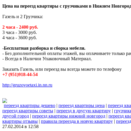
Цена на переезд квартиры с грузчиками в Нижнем Новгород
Газель и 2 Грузчика:
2 часа - 2400 руб.
3 часа - 3000 руб.
4 часа - 3600 руб.
-
Бесплатная разборка и сборка мебели.
- Без дополнительной оплаты этажей, вы оплачиваете только ра
- Всегда в Наличии Упаковочный Материал.
Заказать Газель, или переезд вы всегда можете по телефону
+7 (951)918-44-54
http://gruzovoetaxi.in.nn.ru
переезд квартиры дешево
|
переезд квартиры цена
|
переезд кв
переезд квартиры советы
|
переезд в другую квартиру
|
грузчик
другой город
|
переезд квартиры нижний новгород
|
переезд кв
квартиры отзывы
|
правила переезда в новую квартиру
|
переез
27.02.2014 в 12:58