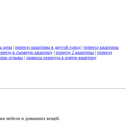
ы цена
|
переезд квартиры в другой город
|
переезд квартиры
ереезд в съемную квартиру
|
переезд 2 квартиры
|
переезд
тиры отзывы
|
правила переезда в новую квартиру
зки мебели и домашних вещей.