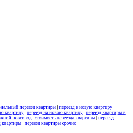
нальный переезд квартиры
|
переезд в новую квартиру
|
ую квартиру
|
переезд на новою квартиру
|
переезд квартиры в
ижний новгород
|
стоимость переезда квартиры
|
переезд
д квартиры
|
переезд квартиры срочно