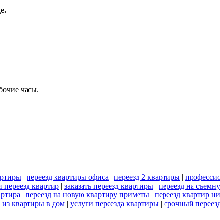
е.
бочие часы.
артиры
|
переезд квартиры офиса
|
переезд 2 квартиры
|
профессио
и переезд квартир
|
заказать переезд квартиры
|
переезд на съемн
артира
|
переезд на новую квартиру приметы
|
переезд квартир н
д из квартиры в дом
|
услуги переезда квартиры
|
срочный переез