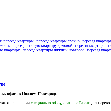
й переезд квартиры
|
переезд квартиры срочно
|
переезд квартир
имость
|
переезд в новую квартиру домовой
|
переезд квартиры
|
п
ую квартиру
|
переезд квартиры нижний новгород
|
переезд квар
ели
ры, офиса в Нижнем Новгороде.
 так же в наличии
специально оборудованные Газели
для перево