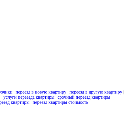
узчики
|
переезд в новую квартиру
|
переезд в другую квартиру
|
м
|
услуги переезда квартиры
|
срочный переезд квартиры
|
реезд квартиры
|
переезд квартиры стоимость