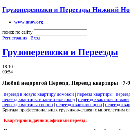
Грузоперевозки и Переезды Нижний Но
www.nnov.org
поиск по сайту
Регистрация
|
Вход
Грузоперевозки и Переезды
18.10
00:54
Любой недорогой Переезд. Переезд квартиры +7-9
переезд в новую квартиру домовой
|
переезд квартиры
|
переез
переезд квартиры нижний новгород
|
переезд квартиры отзывы
переезд квартиры срочно
|
переезд квартиры цена
|
переезд ква
Бригада профессиональных грузчиков-славян с многолетним с
-Квартирный,дачный,офисный переезд;