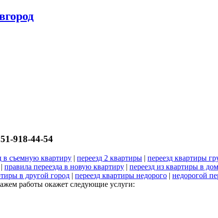
вгород
51-918-44-54
д в съемную квартиру
|
переезд 2 квартиры
|
переезд квартиры гр
|
правила переезда в новую квартиру
|
переезд из квартиры в до
ртиры в другой город
|
переезд квартиры недорого
|
недорогой пе
тажем работы окажет следующие услуги: