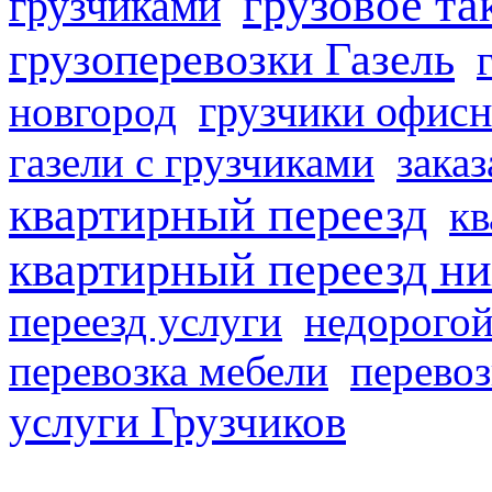
грузовое та
грузчиками
грузоперевозки Газель
грузчики офисн
новгород
газели с грузчиками
заказ
квартирный переезд
кв
квартирный переезд н
переезд услуги
недорогой
перевозка мебели
перевоз
услуги Грузчиков