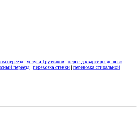
ом переезд
|
услуги Грузчиков
|
переезд квартиры дешево
|
сный переезд
|
перевозка стенки
|
перевозка стиральной