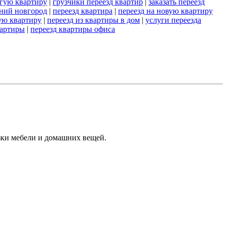
угую квартиру
|
грузчики переезд квартир
|
заказать переезд
ний новгород
|
переезд квартира
|
переезд на новую квартиру
ую квартиру
|
переезд из квартиры в дом
|
услуги переезда
вартиры
|
переезд квартиры офиса
зки мебели и домашних вещей.