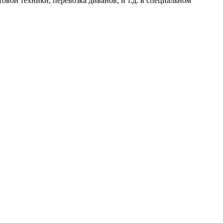
товой техники, перевозка диванов, и т.д. в специальном