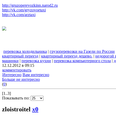
http://gruzoperevozkinn.narod2.ru
http://vk.com/gryzovoetaxi
http://vk.com/arztaxi
перевозка холодильника
|
грузоперевозки на Газели по России
квартирный переезд
|
квартирный переезд дешево.
|
недорогой 
машинки
|
перевозка кухни
|
перевозка компьютерного стола
|
д
12.12.2012 в 09:15
комментировать
Интересно
Вам интересно
Больше не интересно
(
0
)
[1..3]
Показывать по:
zloistroitel
x
0