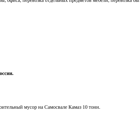
ры, офиса, перевозка отдельных предметов мебели, перевозка бы
оссии.
оительный мусор на Самосвале Камаз 10 тонн.