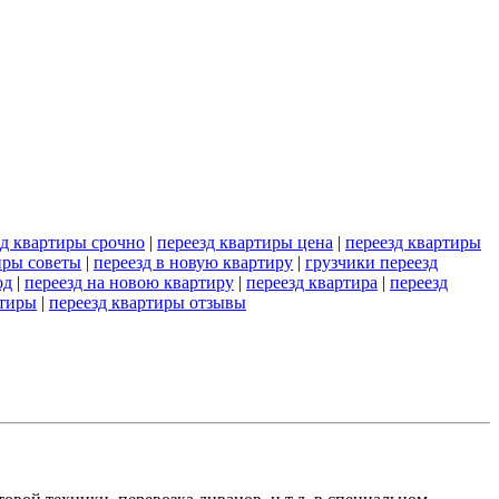
зд квартиры срочно
|
переезд квартиры цена
|
переезд квартиры
иры советы
|
переезд в новую квартиру
|
грузчики переезд
од
|
переезд на новою квартиру
|
переезд квартира
|
переезд
ртиры
|
переезд квартиры отзывы