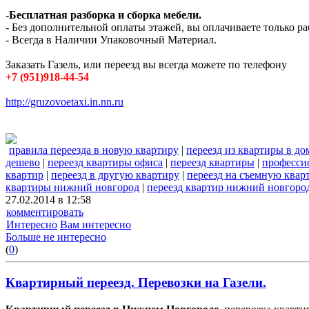
-
Бесплатная разборка и сборка мебели.
- Без дополнительной оплаты этажей, вы оплачиваете только ра
- Всегда в Наличии Упаковочный Материал.
Заказать Газель, или переезд вы всегда можете по телефону
+7 (951)918-44-54
http://gruzovoetaxi.in.nn.ru
правила переезда в новую квартиру
|
переезд из квартиры в до
дешево
|
переезд квартиры офиса
|
переезд квартиры
|
професси
квартир
|
переезд в другую квартиру
|
переезд на съемную квар
квартиры нижний новгород
|
переезд квартир нижний новгоро
27.02.2014 в 12:58
комментировать
Интересно
Вам интересно
Больше не интересно
(
0
)
Квартирный переезд. Перевозки на Газели.