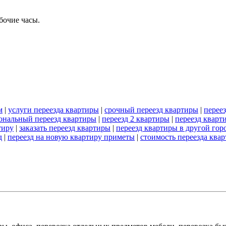
бочие часы.
м
|
услуги переезда квартиры
|
срочный переезд квартиры
|
перее
ональный переезд квартиры
|
переезд 2 квартиры
|
переезд кварт
тиру
|
заказать переезд квартиры
|
переезд квартиры в другой гор
д
|
переезд на новую квартиру приметы
|
стоимость переезда ква