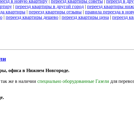
реезд в новую квартиру
|
переезд квартиры советы
|
переезд в др
артиру
|
переезд квартиры в другой город
|
переезд квартиры ниж
зда квартиры
|
переезд квартиры отзывы
|
правила переезда в нов
но
|
переезд квартиры дешево
|
переезд квартиры цена
|
переезд к
ели
ры, офиса в Нижнем Новгороде.
 так же в наличии
специально оборудованные Газели
для перево
е.