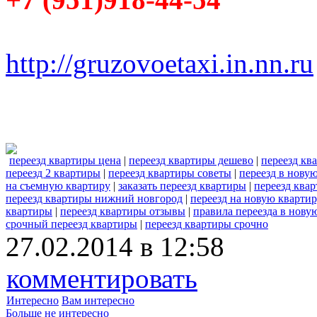
http://gruzovoetaxi.in.nn.ru
переезд квартиры цена
|
переезд квартиры дешево
|
переезд кв
переезд 2 квартиры
|
переезд квартиры советы
|
переезд в нову
на съемную квартиру
|
заказать переезд квартиры
|
переезд квар
переезд квартиры нижний новгород
|
переезд на новую кварти
квартиры
|
переезд квартиры отзывы
|
правила переезда в нову
срочный переезд квартиры
|
переезд квартиры срочно
27.02.2014 в 12:58
комментировать
Интересно
Вам интересно
Больше не интересно