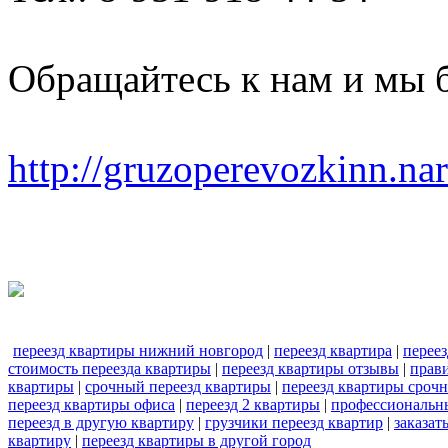
Обращайтесь к нам и мы 
http://gruzoperevozkinn.na
переезд квартиры нижний новгород
|
переезд квартира
|
перее
стоимость переезда квартиры
|
переезд квартиры отзывы
|
прави
квартиры
|
срочный переезд квартиры
|
переезд квартиры сроч
переезд квартиры офиса
|
переезд 2 квартиры
|
профессиональн
переезд в другую квартиру
|
грузчики переезд квартир
|
заказат
квартиру
|
переезд квартиры в другой город