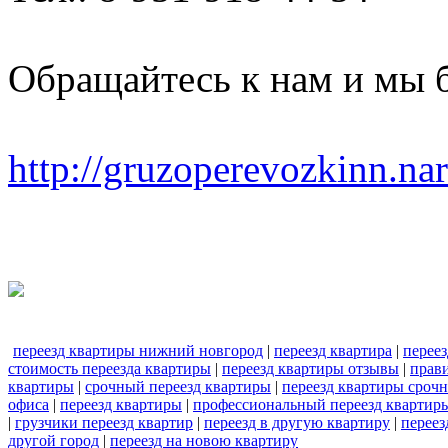
Обращайтесь к нам и мы 
http://gruzoperevozkinn.na
переезд квартиры нижний новгород
|
переезд квартира
|
перее
стоимость переезда квартиры
|
переезд квартиры отзывы
|
прави
квартиры
|
срочный переезд квартиры
|
переезд квартиры сроч
офиса
|
переезд квартиры
|
профессиональный переезд квартир
|
грузчики переезд квартир
|
переезд в другую квартиру
|
переез
другой город
|
переезд на новою квартиру