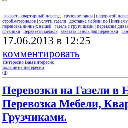
заказать квартирный переезд
|
грузовое такси
|
недорогой пере
стройматериалов
|
услуги газели
|
доставка мебели по Нижнему
перевозка личных вещей
|
газель с грузчиками
|
перевозка дива
грузчики
|
перевезти мебель
|
заказать газель для перевозки
|
газ
17.06.2013 в 12:25
комментировать
Интересно
Вам интересно
Больше не интересно
(
0
)
Перевозки на Газели в 
Перевозка Мебели, Квар
Грузчиками.