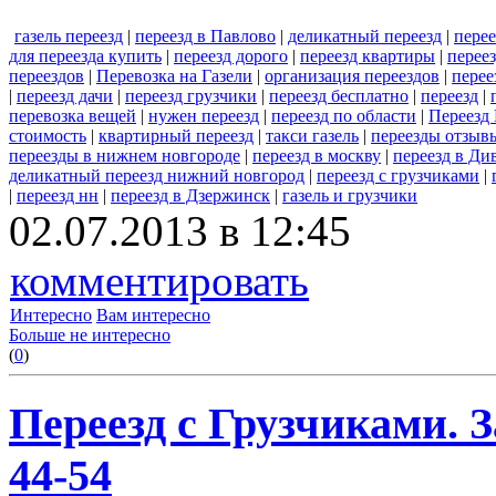
газель переезд
|
переезд в Павлово
|
деликатный переезд
|
пере
для переезда купить
|
переезд дорого
|
переезд квартиры
|
перее
переездов
|
Перевозка на Газели
|
организация переездов
|
перее
|
переезд дачи
|
переезд грузчики
|
переезд бесплатно
|
переезд
|
перевозка вещей
|
нужен переезд
|
переезд по области
|
Переезд
стоимость
|
квартирный переезд
|
такси газель
|
переезды отзыв
переезды в нижнем новгороде
|
переезд в москву
|
переезд в Ди
деликатный переезд нижний новгород
|
переезд с грузчиками
|
|
переезд нн
|
переезд в Дзержинск
|
газель и грузчики
02.07.2013 в 12:45
комментировать
Интересно
Вам интересно
Больше не интересно
(
0
)
Переезд с Грузчиками. За
44-54