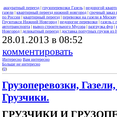
аккуратный переезд
|
грузоперевозки Газель
|
недорогой кварт
газели
|
квартирный переезд нижний новгород
|
срочный заказ 
по России
|
квартирный переезд
|
перевозки на газели в Москву
Грузотакси Нижний Новгород
|
недорогие перевозки
|
газель с
автотранспорта
|
вывоз строительного Мусора
|
разгрузка фур
|
Новгород
|
деликатный переезд
|
доставка попутных грузов из
28.01.2013 в 08:52
комментировать
Интересно
Вам интересно
Больше не интересно
(
0
)
Грузоперевозки, Газели
Грузчики.
ГРУЗЧИКИ И ГРУЗОП