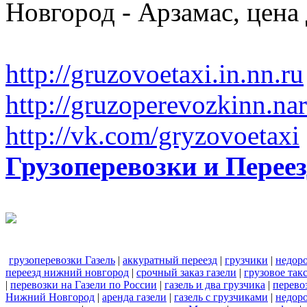
Новгород - Арзамас, цена
http://gruzovoetaxi.in.nn.ru
http://gruzoperevozkinn.na
http://vk.com/gryzovoetaxi
Грузоперевозки и Пере
грузоперевозки Газель
|
аккуратный переезд
|
грузчики
|
недор
переезд нижний новгород
|
срочный заказ газели
|
грузовое та
|
перевозки на Газели по России
|
газель и два грузчика
|
перево
Нижний Новгород
|
аренда газели
|
газель с грузчиками
|
недоро