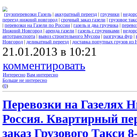
грузоперевозки Газель
|
аккуратный переезд
|
грузчики
|
недор
переезд нижний новгород
|
срочный заказ газели
|
грузовое та
|
перевозки на Газели по России
|
газель и два грузчика
|
перево
Нижний Новгород
|
аренда газели
|
газель с грузчиками
|
недоро
автотранспорта
|
вывоз строительного Мусора
|
разгрузка фур
|
Новгород
|
деликатный переезд
|
доставка попутных грузов из
21.01.2013 в 10:21
комментировать
Интересно
Вам интересно
Больше не интересно
(
0
)
Перевозки на Газелях Н
Россия. Квартирный пер
заказ Грузового Такси 8