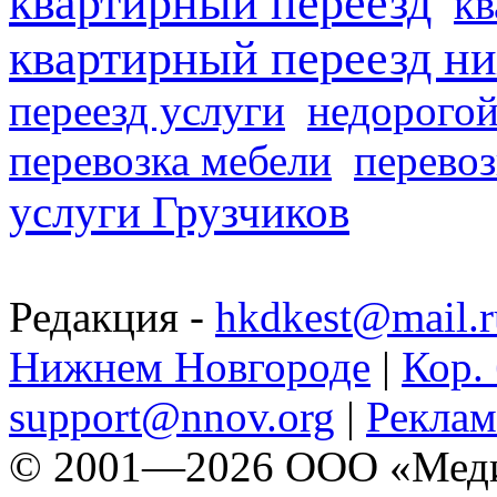
квартирный переезд
кв
квартирный переезд н
переезд услуги
недорогой
перевозка мебели
перевоз
услуги Грузчиков
Редакция -
hkdkest@mail.r
Нижнем Новгороде
|
Кор. 
support@nnov.org
|
Реклам
© 2001—2026 ООО «Медиа 