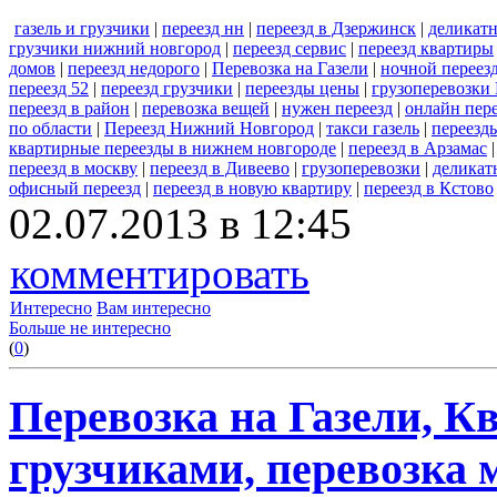
газель и грузчики
|
переезд нн
|
переезд в Дзержинск
|
деликатн
грузчики нижний новгород
|
переезд сервис
|
переезд квартиры
домов
|
переезд недорого
|
Перевозка на Газели
|
ночной переез
переезд 52
|
переезд грузчики
|
переезды цены
|
грузоперевозки 
переезд в район
|
перевозка вещей
|
нужен переезд
|
онлайн пер
по области
|
Переезд Нижний Новгород
|
такси газель
|
переезд
квартирные переезды в нижнем новгороде
|
переезд в Арзамас
переезд в москву
|
переезд в Дивеево
|
грузоперевозки
|
деликат
офисный переезд
|
переезд в новую квартиру
|
переезд в Кстово
02.07.2013 в 12:45
комментировать
Интересно
Вам интересно
Больше не интересно
(
0
)
Перевозка на Газели, К
грузчиками, перевозка м