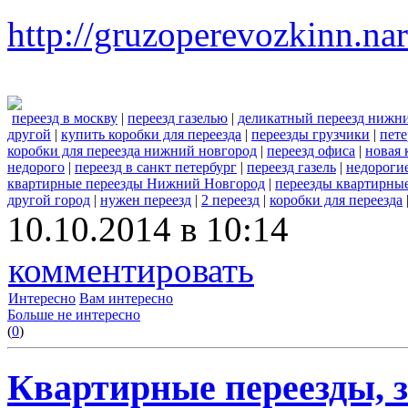
http://gruzoperevozkinn.na
переезд в москву
|
переезд газелью
|
деликатный переезд нижн
другой
|
купить коробки для переезда
|
переезды грузчики
|
пете
коробки для переезда нижний новгород
|
переезд офиса
|
новая 
недорого
|
переезд в санкт петербург
|
переезд газель
|
недороги
квартирные переезды Нижний Новгород
|
переезды квартирны
другой город
|
нужен переезд
|
2 переезд
|
коробки для переезда
10.10.2014 в 10:14
комментировать
Интересно
Вам интересно
Больше не интересно
(
0
)
Квартирные переезды, 