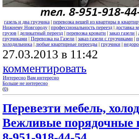
газель и два грузчика
|
перевозка вещей из квартиры в квартир
Нижнему Новгороду
|
профессиональность переезд
|
доставка 
грузов
|
деликатный переезд
|
перевозка кровати
|
заказ газели
|
грузчиками
|
Перевозка на Газели
|
заказ газели с грузчиками
|
п
холодильника
|
любые квартирные переезды
|
грузчики
|
недоро
27.03.2013 в 11:42
комментировать
Интересно
Вам интересно
Больше не интересно
(
0
)
Перевезти мебель, холо
Вежливые порядочные 
8-951-918-44-54