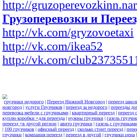
http://gruzoperevozkinn.na
Грузоперевозки и Пере
http://vk.com/gryzovoetaxi
http://vk.com/ikea52
http://vk.com/club2373551
грузчики недорого
|
Переезд Нижний Новгород
|
переезд шко
новгород
|
услуги Грузчиков
|
переезд за недорого
|
переезды до
перевозка мебели с грузчиками
|
квартирный переезд
|
переезд 
куплю коробки +для переезда
|
нужны грузчики
|
газель грузчи
переезд +в другой регион
|
авито грузчики
|
газель с грузчикам
|
100 грузчиков
|
офисный переезд
|
сколько стоит переезд
|
пере
грузчики
|
компания переезд
|
переезд в другой
|
грузчики цена