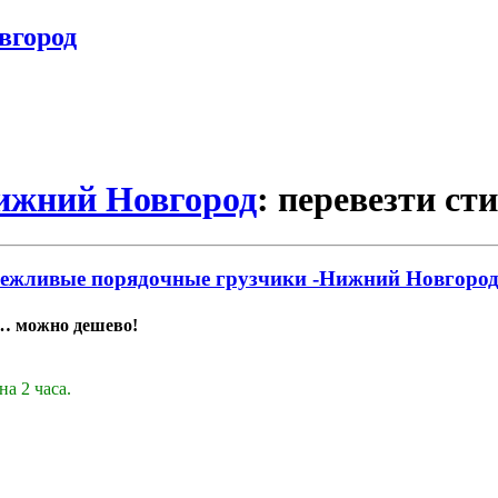
вгород
Нижний Новгород
: перевезти с
Вежливые порядочные грузчики -Нижний Новгород 
у… можно дешево!
на 2 часа.