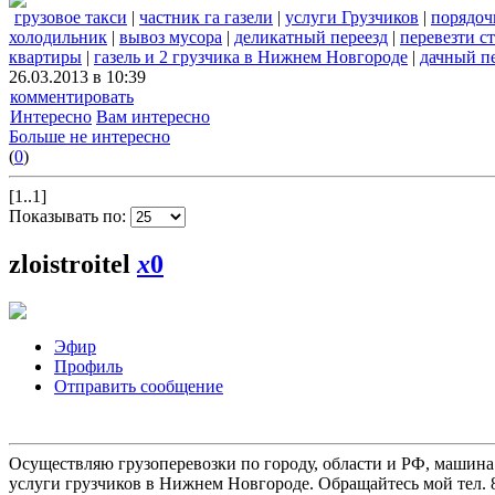
грузовое такси
|
частник га газели
|
услуги Грузчиков
|
порядоч
холодильник
|
вывоз мусора
|
деликатный переезд
|
перевезти 
квартиры
|
газель и 2 грузчика в Нижнем Новгороде
|
дачный п
26.03.2013 в 10:39
комментировать
Интересно
Вам интересно
Больше не интересно
(
0
)
[1..1]
Показывать по:
zloistroitel
x
0
Эфир
Профиль
Отправить сообщение
Осуществляю грузоперевозки по городу, области и РФ, машина
услуги грузчиков в Нижнем Новгороде. Обращайтесь мой тел. 8