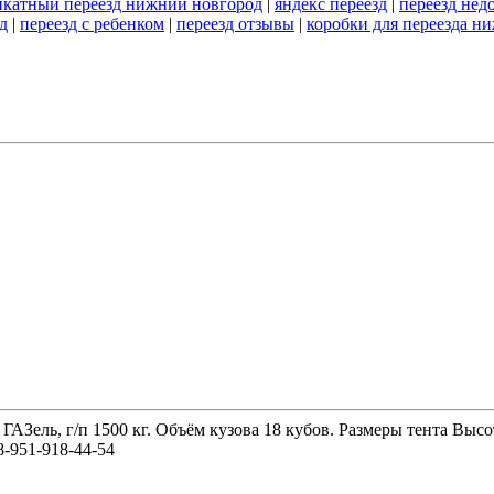
икатный переезд нижний новгород
|
яндекс переезд
|
переезд нед
д
|
переезд с ребенком
|
переезд отзывы
|
коробки для переезда н
 ГАЗель, г/п 1500 кг. Объём кузова 18 кубов. Размеры тента 
-951-918-44-54