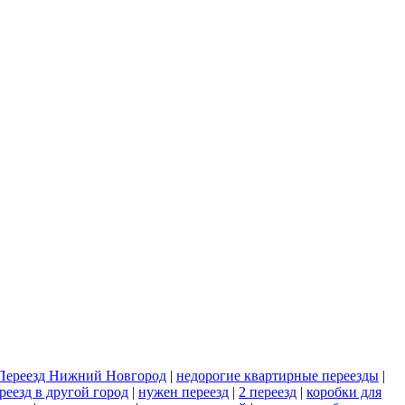
Переезд Нижний Новгород
|
недорогие квартирные переезды
|
реезд в другой город
|
нужен переезд
|
2 переезд
|
коробки для