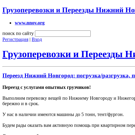
Грузоперевозки и Переезды Нижний Но
www.nnov.org
поиск по сайту
Регистрация
|
Вход
Грузоперевозки и Переезды 
Переезд Нижний Новгород: погрузка/разгрузка, п
Переезд с услугами опытных грузчиков!
Выполним перевозку вещей по Нижнему Новгороду и Нижегоро
бережно и в срок.
У нас в наличии имеются машины до 5 тонн, тент/фургон.
Будем рады оказать вам активную помощь при квартирном перее