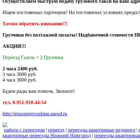
Осуществляем быструю подачу грузового такси на ваш адре
Ищем постоянных партнеров! На постоянных условиях предост
Хотим обратить внимание!!!
Грузчики без поэтажной оплаты! Надбавочной стоимости НЕ
АКЦИЯ!!!
Переезд Газель + 2 Грузчика
2 часа 2400 руб.
3 часа 3000 руб.
4 часа 3600 руб.
Будем рады вам помочь. Звоните!
тел. 8-951-918-44-54
http://gruzoperevozkinn.narod.ru
работа с переездом
|
переезд
|
переезды квартирные недорого
|
квартирные переезды Нижний Новгород
|
переезды квартирны