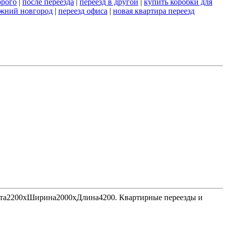
орого
|
после переезда
|
переезд в другой
|
купить коробки для
ижний новгород
|
переезд офиса
|
новая квартира переезд
Высота2200хШирина2000хДлина4200. Квартирные переезды и