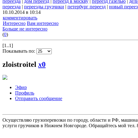
переезда
|
дом переезд
|
переезд в москву
|
переезд газелью
|
дел
переезда
|
переезды грузчики
|
петербург переезд
|
новый переез
10.10.2014 в 10:14
комментировать
Интересно
Вам интересно
Больше не интересно
(
0
)
[1..1]
Показывать по:
zloistroitel
x
0
Эфир
Профиль
Отправить сообщение
Осуществляю грузоперевозки по городу, области и РФ, машина
услуги грузчиков в Нижнем Новгороде. Обращайтесь мой тел. 8