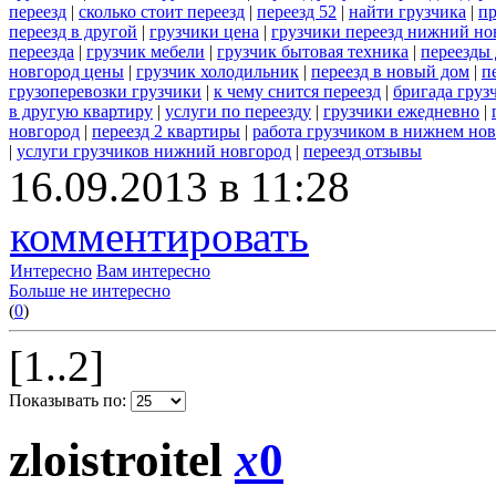
переезд
|
сколько стоит переезд
|
переезд 52
|
найти грузчика
|
пр
переезд в другой
|
грузчики цена
|
грузчики переезд нижний но
переезда
|
грузчик мебели
|
грузчик бытовая техника
|
переезды
новгород цены
|
грузчик холодильник
|
переезд в новый дом
|
п
грузоперевозки грузчики
|
к чему снится переезд
|
бригада груз
в другую квартиру
|
услуги по переезду
|
грузчики ежедневно
|
новгород
|
переезд 2 квартиры
|
работа грузчиком в нижнем но
|
услуги грузчиков нижний новгород
|
переезд отзывы
16.09.2013 в 11:28
комментировать
Интересно
Вам интересно
Больше не интересно
(
0
)
[1..2]
Показывать по:
zloistroitel
x
0