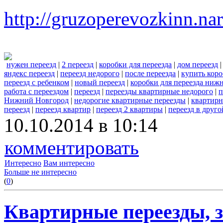
http://gruzoperevozkinn.na
нужен переезд
|
2 переезд
|
коробки для переезда
|
дом переезд
яндекс переезд
|
переезд недорого
|
после переезда
|
купить коро
переезд с ребенком
|
новый переезд
|
коробки для переезда ниж
работа с переездом
|
переезд
|
переезды квартирные недорого
|
п
Нижний Новгород
|
недорогие квартирные переезды
|
квартир
переезд
|
переезд квартир
|
переезд 2 квартиры
|
переезд в друго
10.10.2014 в 10:14
комментировать
Интересно
Вам интересно
Больше не интересно
(
0
)
Квартирные переезды, 