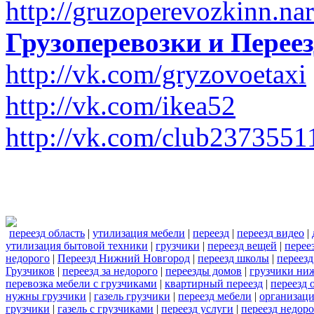
http://gruzoperevozkinn.na
Грузоперевозки и Пере
http://vk.com/gryzovoetaxi
http://vk.com/ikea52
http://vk.com/club2373551
переезд область
|
утилизация мебели
|
переезд
|
переезд видео
|
утилизация бытовой техники
|
грузчики
|
переезд вещей
|
перее
недорого
|
Переезд Нижний Новгород
|
переезд школы
|
переезд
Грузчиков
|
переезд за недорого
|
переезды домов
|
грузчики ни
перевозка мебели с грузчиками
|
квартирный переезд
|
переезд 
нужны грузчики
|
газель грузчики
|
переезд мебели
|
организаци
грузчики
|
газель с грузчиками
|
переезд услуги
|
переезд недор