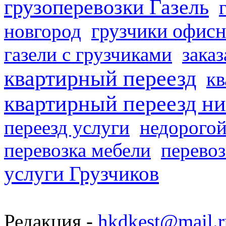
грузоперевозки Газель
грузчики офисн
новгород
газели с грузчиками
заказ
квартирный переезд
кв
квартирный переезд н
переезд услуги
недорогой
перевозка мебели
перевоз
услуги Грузчиков
Редакция -
hkdkest@mail.r