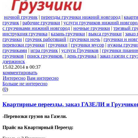
ночной грузчик
|
переезды грузчики нижний новгород
|
кварти
грузчик
|
рабочие грузчики
|
услуги грузчиков нижний новгоро
с грузчиками нижний новгород
|
ночные грузчики
|
трезвый гр
инструкция грузчика
|
казань грузчики
|
выкса грузчики
|
заказ
грузчики
|
грузчик работящий
|
грузчики ночь
|
грузчики н нов
перевозки грузчики
|
грузчики
|
грузчики мусор
|
нужны грузчи
грузчиками
|
игра грузчик
|
услуги Грузчиков
|
грузчики пиани
грузчиков
|
поиск грузчиков.
|
день грузчика
|
заказ газели с гр
дзержинск
15.02.2014 в 00:37
комментировать
Интересно
Вам интересно
Больше не интересно
(
0
)
Квартирные переезды, заказ ГАЗЕЛИ и Грузчиков
-Перевозки грузов на Газели.
Прайс на Квартирный Переезд: