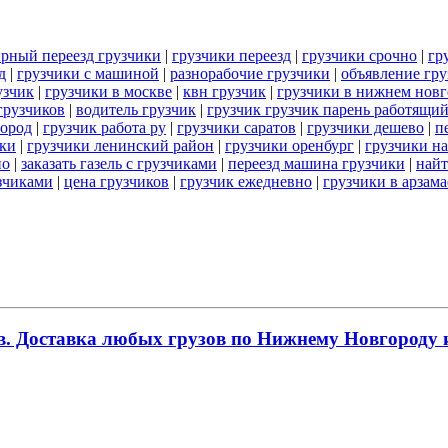
рный переезд грузчики
|
грузчики переезд
|
грузчики срочно
|
гр
д
|
грузчики с машиной
|
разнорабочие грузчики
|
объявление гру
узчик
|
грузчики в москве
|
квн грузчик
|
грузчики в нижнем новг
 грузчиков
|
водитель грузчик
|
грузчик грузчик парень работящи
город
|
грузчик работа ру
|
грузчики саратов
|
грузчики дешево
|
п
ки
|
грузчики ленинский район
|
грузчики оренбург
|
грузчики на
но
|
заказать газель с грузчиками
|
переезд машина грузчики
|
найт
узчиками
|
цена грузчиков
|
грузчик ежедневно
|
грузчики в арзама
. Доставка любых грузов по Нижнему Новгороду и