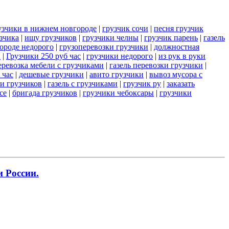
узчики в нижнем новгороде
|
грузчик сочи
|
песня грузчик
зчика
|
ищу грузчиков
|
грузчики челны
|
грузчик парень
|
газель
ороде недорого
|
грузоперевозки грузчики
|
должностная
й
|
Грузчики 250 руб час
|
грузчики недорого
|
из рук в руки
еревозка мебели с грузчиками
|
газель перевозки грузчики
|
 час
|
дешевые грузчики
|
авито грузчики
|
вывоз мусора с
и грузчиков
|
газель с грузчиками
|
грузчик ру
|
заказать
се
|
бригада грузчиков
|
грузчики чебоксары
|
грузчики
 России.