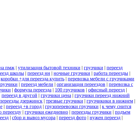
+на пмж
|
утилизация бытовой техники
|
грузчики
|
переезд
еезд школы
|
переезд нн
|
ночные грузчики
|
работа переезды
|
|
коробки +для переезда купить
|
перевозка мебели с грузчиками
грузчики
|
переезд мебели
|
организация переездов
|
перевозка с
зчики
|
формула переезда
|
100 грузчиков
|
офисный переезд
|
|
переезд в другой
|
грузчики цена
|
грузчики переезд нижний
переезды дзержинск
|
трезвые грузчики
|
грузчикики в нижнем
|
де
|
переезд +в город
|
грузоперевозки грузчики
|
к чему снится
о переезду
|
грузчики ежедневно
|
переезды грузчики
|
подъем
еезд
|
сбор и вывоз мусора
|
переезд фото
|
нужен переезд
|