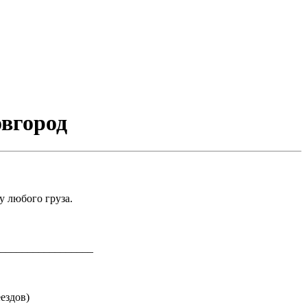
овгород
у любого груза.
_________________
ездов)