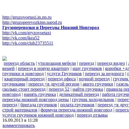
http://gruzovoetaxi.in.nn.ru
http://gruzoperevozkinn.narod.ru
Грузоперевозки и Переезды Нижний Новгород
http://vk.com/gryzovoetaxi
http://vk.com/ikea52
http://vk.com/club23735511
переезд область
|
утилизация мебели
|
переезд
|
переезд видео
|
вещей
|
переезд в новую квартиру
|
ищу грузчиков
|
коробки +дл
грузчики н новгород
|
услуги Грузчиков
|
переезд за недорого
|
|
квартирный переезд
|
переезд офиса
|
ночной переезд
|
грузчик
грузчиками
|
переезд +в другой регион
|
авито грузчики
|
газель
сколько стоит переезд
|
переезд 52
|
найти грузчика
|
правила пе
новгород
|
нанять грузчика
|
деликатный переезд
|
работа грузч
переезды нижний новгород цены
|
грузчик холодильник
|
перее
переезд
|
бригада грузчиков
|
оплата грузчиков
|
переезд +в дру
строй материалов
|
формула переезда нижний новгород
|
переез
услуги грузчиков нижний новгород
|
переезд отзывы
16.09.2013 в 11:28
комментировать