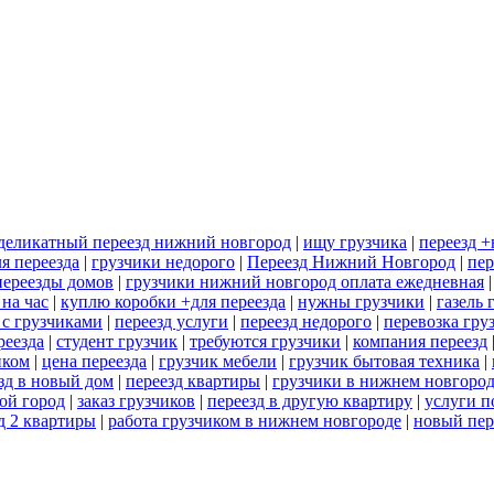
деликатный переезд нижний новгород
|
ищу грузчика
|
переезд 
я переезда
|
грузчики недорого
|
Переезд Нижний Новгород
|
пер
переезды домов
|
грузчики нижний новгород оплата ежедневная
 на час
|
куплю коробки +для переезда
|
нужны грузчики
|
газель 
 с грузчиками
|
переезд услуги
|
переезд недорого
|
перевозка гру
реезда
|
студент грузчик
|
требуются грузчики
|
компания переезд
иком
|
цена переезда
|
грузчик мебели
|
грузчик бытовая техника
|
зд в новый дом
|
переезд квартиры
|
грузчики в нижнем новгоро
гой город
|
заказ грузчиков
|
переезд в другую квартиру
|
услуги п
д 2 квартиры
|
работа грузчиком в нижнем новгороде
|
новый пер