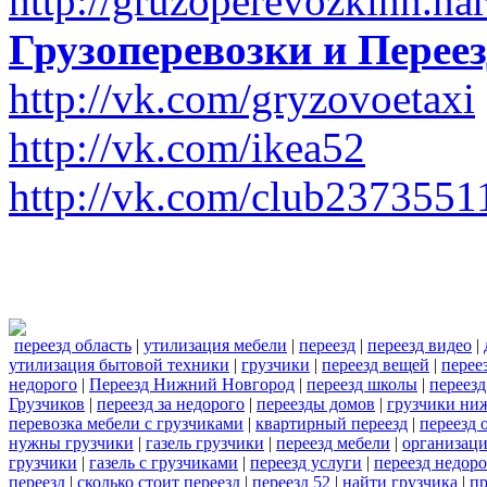
http://gruzoperevozkinn.na
Грузоперевозки и Пере
http://vk.com/gryzovoetaxi
http://vk.com/ikea52
http://vk.com/club2373551
переезд область
|
утилизация мебели
|
переезд
|
переезд видео
|
утилизация бытовой техники
|
грузчики
|
переезд вещей
|
перее
недорого
|
Переезд Нижний Новгород
|
переезд школы
|
переезд
Грузчиков
|
переезд за недорого
|
переезды домов
|
грузчики ни
перевозка мебели с грузчиками
|
квартирный переезд
|
переезд 
нужны грузчики
|
газель грузчики
|
переезд мебели
|
организаци
грузчики
|
газель с грузчиками
|
переезд услуги
|
переезд недор
переезд
|
сколько стоит переезд
|
переезд 52
|
найти грузчика
|
пр