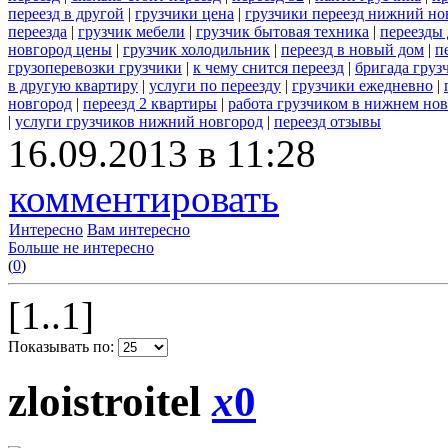
переезд в другой
|
грузчики цена
|
грузчики переезд нижний но
переезда
|
грузчик мебели
|
грузчик бытовая техника
|
переезды
новгород цены
|
грузчик холодильник
|
переезд в новый дом
|
п
грузоперевозки грузчики
|
к чему снится переезд
|
бригада груз
в другую квартиру
|
услуги по переезду
|
грузчики ежедневно
|
новгород
|
переезд 2 квартиры
|
работа грузчиком в нижнем но
|
услуги грузчиков нижний новгород
|
переезд отзывы
16.09.2013 в 11:28
комментировать
Интересно
Вам интересно
Больше не интересно
(
0
)
[1..1]
Показывать по:
zloistroitel
x
0