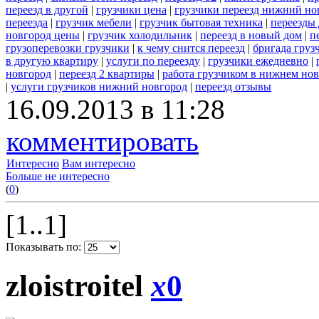
переезд в другой
|
грузчики цена
|
грузчики переезд нижний но
переезда
|
грузчик мебели
|
грузчик бытовая техника
|
переезды
новгород цены
|
грузчик холодильник
|
переезд в новый дом
|
п
грузоперевозки грузчики
|
к чему снится переезд
|
бригада груз
в другую квартиру
|
услуги по переезду
|
грузчики ежедневно
|
новгород
|
переезд 2 квартиры
|
работа грузчиком в нижнем но
|
услуги грузчиков нижний новгород
|
переезд отзывы
16.09.2013 в 11:28
комментировать
Интересно
Вам интересно
Больше не интересно
(
0
)
[1..1]
Показывать по:
zloistroitel
x
0