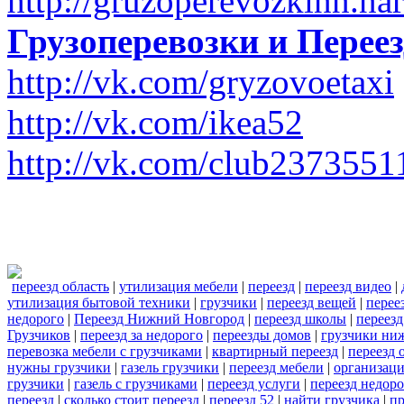
http://gruzoperevozkinn.na
Грузоперевозки и Пере
http://vk.com/gryzovoetaxi
http://vk.com/ikea52
http://vk.com/club2373551
переезд область
|
утилизация мебели
|
переезд
|
переезд видео
|
утилизация бытовой техники
|
грузчики
|
переезд вещей
|
перее
недорого
|
Переезд Нижний Новгород
|
переезд школы
|
переезд
Грузчиков
|
переезд за недорого
|
переезды домов
|
грузчики ни
перевозка мебели с грузчиками
|
квартирный переезд
|
переезд 
нужны грузчики
|
газель грузчики
|
переезд мебели
|
организаци
грузчики
|
газель с грузчиками
|
переезд услуги
|
переезд недор
переезд
|
сколько стоит переезд
|
переезд 52
|
найти грузчика
|
пр