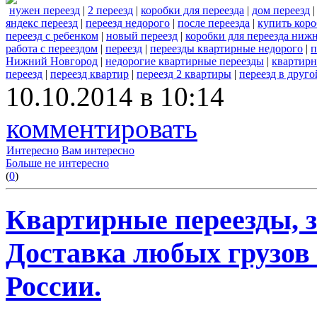
нужен переезд
|
2 переезд
|
коробки для переезда
|
дом переезд
яндекс переезд
|
переезд недорого
|
после переезда
|
купить коро
переезд с ребенком
|
новый переезд
|
коробки для переезда ниж
работа с переездом
|
переезд
|
переезды квартирные недорого
|
п
Нижний Новгород
|
недорогие квартирные переезды
|
квартир
переезд
|
переезд квартир
|
переезд 2 квартиры
|
переезд в друго
10.10.2014 в 10:14
комментировать
Интересно
Вам интересно
Больше не интересно
(
0
)
Квартирные переезды, 
Доставка любых грузов
России.