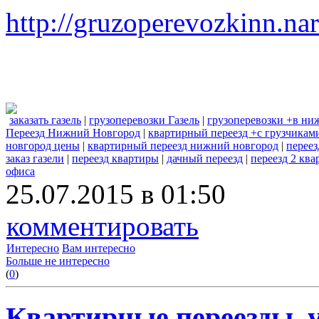
http://gruzoperevozkinn.na
заказать газель
|
грузоперевозки Газель
|
грузоперевозки +в ни
Переезд Нижний Новгород
|
квартирный переезд +с грузчика
новгород цены
|
квартирный переезд нижний новгород
|
переез
заказ газели
|
переезд квартиры
|
дачный переезд
|
переезд 2 кв
офиса
25.07.2015 в 01:50
комментировать
Интересно
Вам интересно
Больше не интересно
(
0
)
Квартирные переезды, 