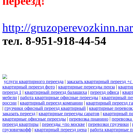
переезд!
http://gruzoperevozkinn.na
тел. 8-951-918-44-54
услуги квартирного переезда
|
заказать квартирный переезд +с
квартирный переезд фото
|
квартирные переезды пенза
|
кварти
переезд 1
|
квартирный переезд балашиха
|
переезд офиса
|
квар
мебели
|
работа квартирные офисные переезды
|
квартирный пе
россии
|
квартирный переезд компании
|
квартирный переезд га
|
грузчики офисный переезд квартирный
|
квартирные перевоз
заказать переезд
|
квартирные переезды саратов
|
квартирный пе
квартирные офисные переезды
|
перевозка пианино
|
перевозка
переезд квартиры
|
переезды +по москве
|
перевозки грузчики
|
грузовичкофф
|
квартирный переезд цена
|
работа квартирные п