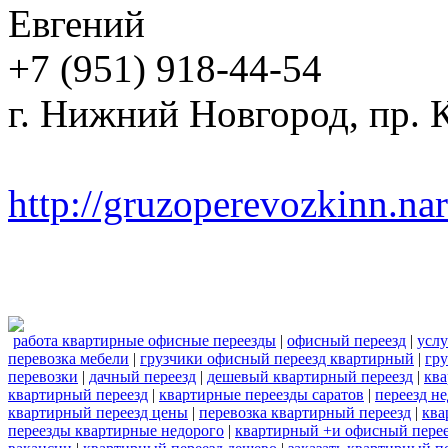
Евгений
+7 (951) 918-44-54
г. Нижний Новгород, пр. К
http://gruzoperevozkinn.na
работа квартирные офисные переезды
|
офисный переезд
|
услу
перевозка мебели
|
грузчики офисный переезд квартирный
|
гру
перевозки
|
дачный переезд
|
дешевый квартирный переезд
|
ква
квартирный переезд
|
квартирные переезды саратов
|
переезд н
квартирный переезд цены
|
перевозка квартирный переезд
|
ква
переезды квартирные недорого
|
квартирный +и офисный пере