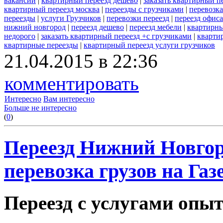
вакансии
|
квартирный переезд дешево
|
заказать квартирный 
квартирный переезд москва
|
переезды с грузчиками
|
перевозк
переезды
|
услуги Грузчиков
|
перевозки переезд
|
переезд офиса
нижний новгород
|
переезд дешево
|
переезд мебели
|
квартирны
недорого
|
заказать квартирный переезд +с грузчиками
|
кварти
квартирные переезды
|
квартирный переезд услуги грузчиков
21.04.2015 в 22:36
комментировать
Интересно
Вам интересно
Больше не интересно
(
0
)
Переезд Нижний Новгоро
перевозка грузов на Газ
Переезд с услугами опы