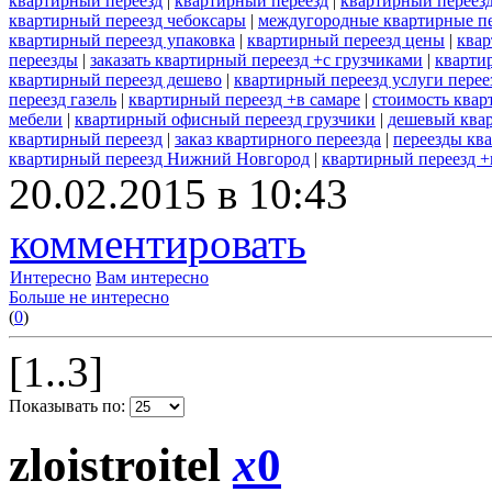
квартирный переезд
|
квартирный переезд
|
квартирный переезд
квартирный переезд чебоксары
|
междугородные квартирные п
квартирный переезд упаковка
|
квартирный переезд цены
|
квар
переезды
|
заказать квартирный переезд +с грузчиками
|
кварти
квартирный переезд дешево
|
квартирный переезд услуги перее
переезд газель
|
квартирный переезд +в самаре
|
стоимость квар
мебели
|
квартирный офисный переезд грузчики
|
дешевый ква
квартирный переезд
|
заказ квартирного переезда
|
переезды кв
квартирный переезд Нижний Новгород
|
квартирный переезд +
20.02.2015 в 10:43
комментировать
Интересно
Вам интересно
Больше не интересно
(
0
)
[1..3]
Показывать по:
zloistroitel
x
0