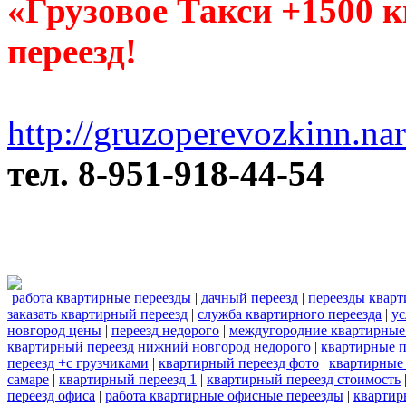
«Грузовое Такси +1500 
переезд!
http://gruzoperevozkinn.na
тел. 8-951-918-44-54
работа квартирные переезды
|
дачный переезд
|
переезды квар
заказать квартирный переезд
|
служба квартирного переезда
|
ус
новгород цены
|
переезд недорого
|
междугородние квартирные
квартирный переезд нижний новгород недорого
|
квартирные 
переезд +с грузчиками
|
квартирный переезд фото
|
квартирные 
самаре
|
квартирный переезд 1
|
квартирный переезд стоимость
переезд офиса
|
работа квартирные офисные переезды
|
квартир