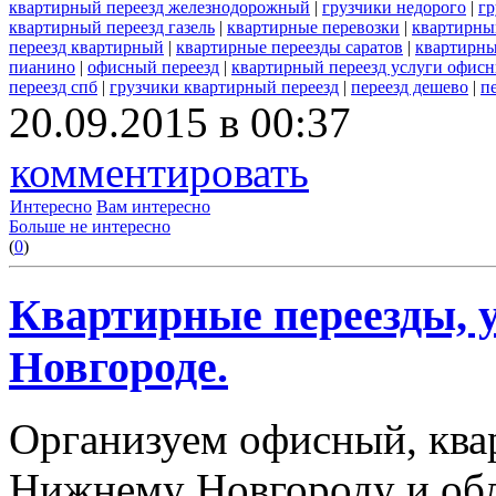
квартирный переезд железнодорожный
|
грузчики недорого
|
гр
квартирный переезд газель
|
квартирные перевозки
|
квартирны
переезд квартирный
|
квартирные переезды саратов
|
квартирны
пианино
|
офисный переезд
|
квартирный переезд услуги офис
переезд спб
|
грузчики квартирный переезд
|
переезд дешево
|
п
20.09.2015 в 00:37
комментировать
Интересно
Вам интересно
Больше не интересно
(
0
)
Квартирные переезды, 
Новгороде.
Организуем офисный, ква
Нижнему Новгороду и обл