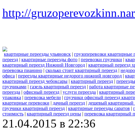
http://gruzoperevozkinn.na
квартирные переезды ульяновск
|
грузоперевозки квартирные 
переезд
|
квартирные переезды фото
|
перевозки грузчики
|
квар
квартирный переезд Нижний Новгород
|
квартирный переезд х
перевозка пианино
|
сколько стоит квартирный переезд
|
недоро
офиса
|
переезды квартирные недорого нижний новгород
|
квар
квартирный переезд чебоксары
|
квартирный переезд
|
переезды
грузчиками
|
газель квартирный переезд
|
работа квартирные п
переезда
|
офисный переезд
|
услуги переезда
|
квартирный пере
упаковка
|
перевозка мебели
|
грузчики офисный переезд кварт
квартирные перевозки
|
дачный переезд
|
дешевый квартирный 
грузчики квартирный переезд
|
квартирные переезды саратов
|
стоимость
|
квартирный переезд цены
|
перевозка квартирный п
21.04.2015 в 22:36