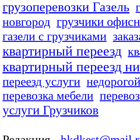
грузоперевозки Газель
грузчики офисн
новгород
газели с грузчиками
заказ
квартирный переезд
кв
квартирный переезд н
переезд услуги
недорогой
перевозка мебели
перевоз
услуги Грузчиков
Редакция -
hkdkest@mail.r